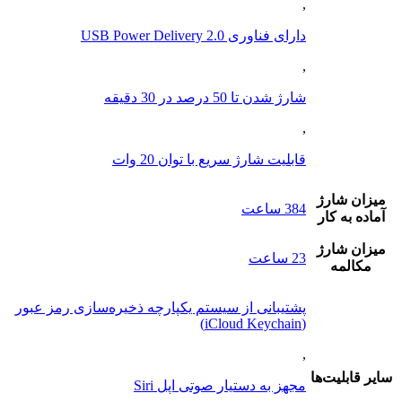
,
دارای فناوری USB Power Delivery 2.0
,
شارژ شدن تا 50 درصد در 30 دقیقه
,
قابلیت شارژ سریع با توان 20 وات
ميزان شارژ
384 ساعت
آماده به کار
ميزان شارژ
23 ساعت
مکالمه
پشتیبانی از سیستم یکپارچه ذخیره‌سازی رمز عبور
(iCloud Keychain)
,
ساير قابليت‌ها
مجهز به دستیار صوتی اپل Siri