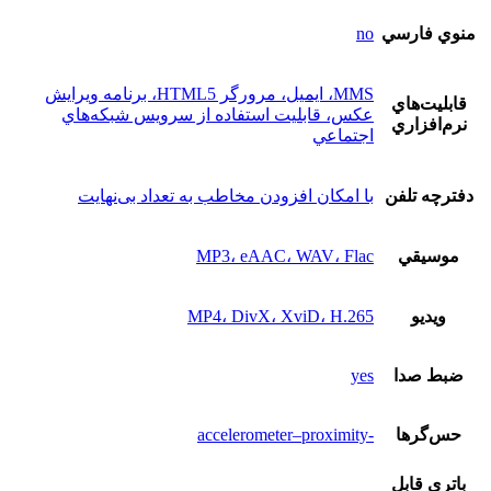
منوي فارسي
no
MMS، ايميل، مرورگر HTML5، برنامه ويرايش
قابليت‌هاي
عکس، قابليت استفاده از سرويس شبکه‌هاي
نرم‌افزاري
اجتماعي
دفترچه تلفن
با امکان افزودن مخاطب به تعداد بی‌نهایت
موسيقي
MP3، eAAC، WAV، Flac
ويديو
MP4، DivX، XviD، H.265
ضبط صدا
yes
حس‌گرها
-accelerometer–proximity
باتري قابل