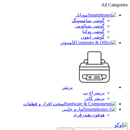
All Categories
موبایل
گوشی سامسونگ
گوشی شیائومی
گوشی نوکیا
گوشی آیفون
کامپیوتر
پرینتر
پرینتر اچ پی
پرینتر کانن
سخت افزار و قطعات
لوازم جانبی
هدفون،هندزفری