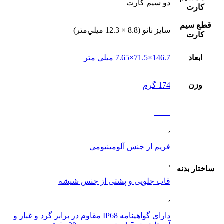
دو سيم کارت
کارت
قطع سيم
سايز نانو (8.8 × 12.3 ميلي‌متر)
کارت
ابعاد
146.7×71.5×7.65 میلی متر
وزن
174 گرم
——
,
فریم از جنس آلومینیومی
,
ساختار بدنه
قاب جلویی و پشتی از جنس شیشه
,
دارای گواهینامه IP68 مقاوم در برابر گرد و غبار و