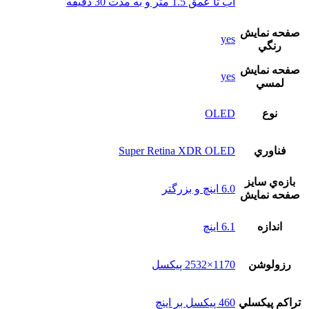
آب تا عمق 1.5 متر و به مدت 30 دقیقه
صفحه نمايش
yes
رنگي
صفحه نمايش
yes
لمسي
نوع
OLED
فناوري
Super Retina XDR OLED
بازه‌ي سايز
6.0 اینچ و بزرگتر
صفحه نمايش
اندازه
6.1 اینچ
رزولوشن
1170×2532 پیکسل
تراکم پيکسلي
460 پیکسل بر اینچ