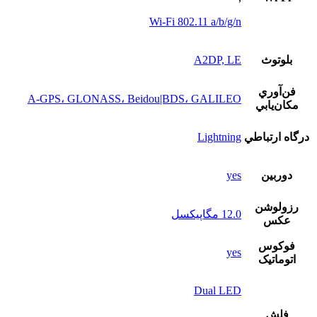
Wi-Fi 802.11 a/b/g/n
بلوتوث
A2DP, LE
فن‌آوري
A-GPS، GLONASS، Beidou|BDS، GALILEO
مکان‌يابي
درگاه ارتباطي
Lightning
دوربين
yes
رزولوشن
12.0 مگاپيکسل
عکس
فوکوس
yes
اتوماتيک
Dual LED
فلش
,