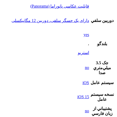
قابلیت عکاسی پانوراما (Panorama)
دوربين سلفي
دارای یک حسگر سلفی، دوربین 12 مگاپیکسلی
yes
,
بلندگو
استريو
جک 3.5
no
ميلي‌متري
صدا
سيستم عامل
iOS
نسخه سيستم
iOS 15
عامل
پشتيباني از
no
زبان فارسي