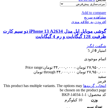
Add to compare
مشاهده سریع
افزودن به علاقه مندی
گوشی موبایل اپل مدل iPhone 13 A2634 دو سیم‌ کارت
ظرفیت 128 گیگابایت و رم 4 گیگابایت
شگفت انگیز
امتیاز
0
از 5
اتمام موجودی
۲۷,۹۵۰,۰۰۰
تومان
–
۳۴,۰۰۰,۰۰۰
تومان
Price range:
۲۷,۹۵۰,۰۰۰ تومان through ۳۴,۰۰۰,۰۰۰ تومان
سفید
قرمز
انتخاب گزینه‌ها
This product has multiple variants. The options may
be chosen on the product page
کد محصول:
BKP-14034-1-1
وزن
10 کیلوگرم
تعداد سيم