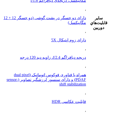
مگاپیکسل، دریچه‌ی دیافراگم f/1.6
,
دارای دو حسگر در پشت گوشی (دو حسگر 12 + 12
ساير
مگاپیکسل)
قابليت‌هاي
دوربين
,
دارای زوم اپتیکال 5X
,
دریچه دیافراگم f/2.4، زاویه دید 120 درجه
,
همراه با فناوری فوکوس اتوماتیک (dual pixel
PDAF) و دارای سنسور لرزشگیر تصاویر (sensor-
shift stabilization
,
قابلیت عکاسی HDR
,