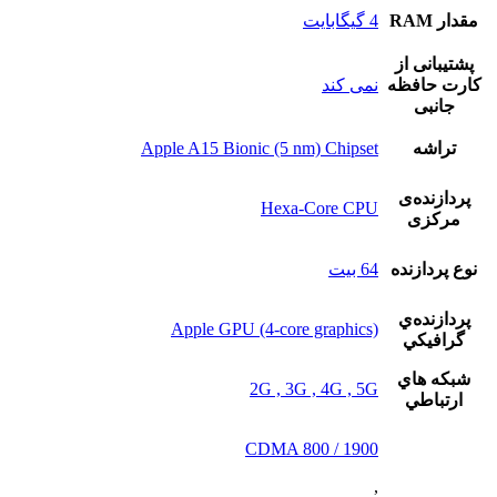
مقدار RAM
4 گيگابايت
پشتيبانی از
کارت حافظه
نمی کند
جانبی
تراشه
Apple A15 Bionic (5 nm) Chipset
پردازنده‌ی
Hexa-Core CPU
مرکزی
نوع پردازنده
64 بيت
پردازنده‌ي
Apple GPU (4-core graphics)
گرافيکي
شبکه هاي
2G , 3G , 4G , 5G
ارتباطي
CDMA 800 / 1900
,