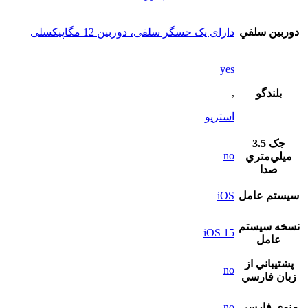
دوربين سلفي
دارای یک حسگر سلفی، دوربین 12 مگاپیکسلی
yes
,
بلندگو
استريو
جک 3.5
no
ميلي‌متري
صدا
سيستم عامل
iOS
نسخه سيستم
iOS 15
عامل
پشتيباني از
no
زبان فارسي
منوي فارسي
no