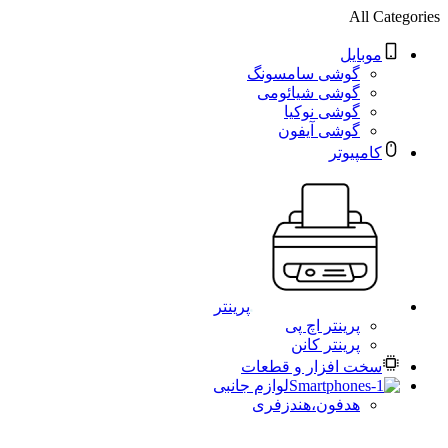
All Categories
موبایل
گوشی سامسونگ
گوشی شیائومی
گوشی نوکیا
گوشی آیفون
کامپیوتر
پرینتر
پرینتر اچ پی
پرینتر کانن
سخت افزار و قطعات
لوازم جانبی
هدفون،هندزفری