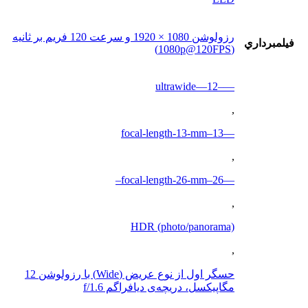
رزولوشن 1080 × 1920 و سرعت 120 فریم بر ثانیه
فيلمبرداري
(1080p@120FPS)
—–ultrawide—12
,
—13–focal-length-13-mm
,
—26–focal-length-26-mm–
,
HDR (photo/panorama)
,
حسگر اول از نوع عریض (Wide) با رزولوشن 12
مگاپیکسل، دریچه‌ی دیافراگم f/1.6