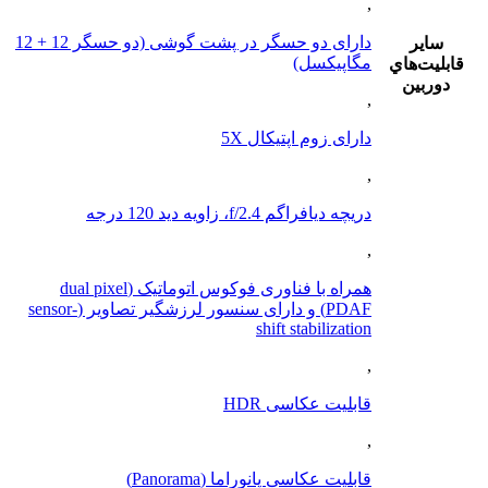
,
دارای دو حسگر در پشت گوشی (دو حسگر 12 + 12
ساير
مگاپیکسل)
قابليت‌هاي
دوربين
,
دارای زوم اپتیکال 5X
,
دریچه دیافراگم f/2.4، زاویه دید 120 درجه
,
همراه با فناوری فوکوس اتوماتیک (dual pixel
PDAF) و دارای سنسور لرزشگیر تصاویر (sensor-
shift stabilization
,
قابلیت عکاسی HDR
,
قابلیت عکاسی پانوراما (Panorama)