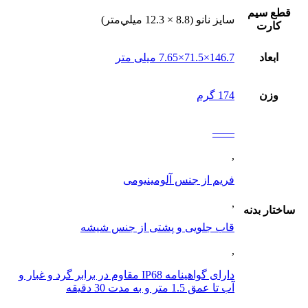
قطع سيم
سايز نانو (8.8 × 12.3 ميلي‌متر)
کارت
ابعاد
146.7×71.5×7.65 میلی متر
وزن
174 گرم
——
,
فریم از جنس آلومینیومی
,
ساختار بدنه
قاب جلویی و پشتی از جنس شیشه
,
دارای گواهینامه IP68 مقاوم در برابر گرد و غبار و
آب تا عمق 1.5 متر و به مدت 30 دقیقه