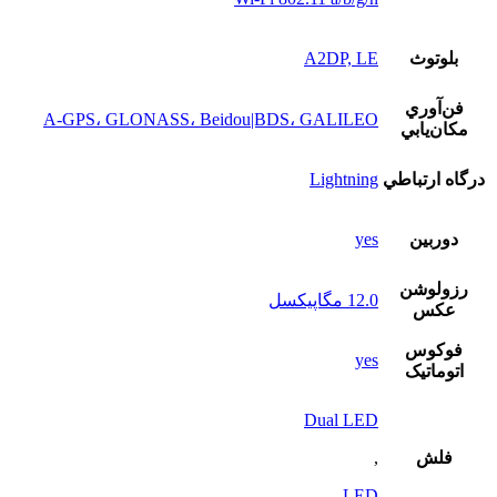
بلوتوث
A2DP, LE
فن‌آوري
A-GPS، GLONASS، Beidou|BDS، GALILEO
مکان‌يابي
درگاه ارتباطي
Lightning
دوربين
yes
رزولوشن
12.0 مگاپيکسل
عکس
فوکوس
yes
اتوماتيک
Dual LED
فلش
,
LED