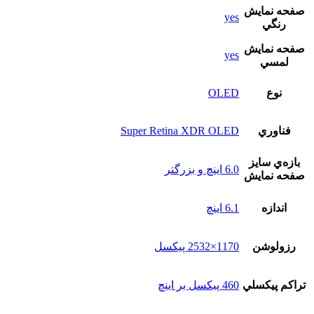
صفحه نمايش
yes
رنگي
صفحه نمايش
yes
لمسي
نوع
OLED
فناوري
Super Retina XDR OLED
بازه‌ي سايز
6.0 اینچ و بزرگتر
صفحه نمايش
اندازه
6.1 اینچ
رزولوشن
1170×2532 پیکسل
تراکم پيکسلي
460 پیکسل بر اینچ