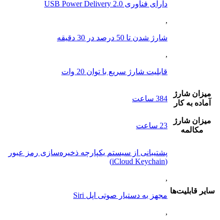
دارای فناوری USB Power Delivery 2.0
,
شارژ شدن تا 50 درصد در 30 دقیقه
,
قابلیت شارژ سریع با توان 20 وات
ميزان شارژ
384 ساعت
آماده به کار
ميزان شارژ
23 ساعت
مکالمه
پشتیبانی از سیستم یکپارچه ذخیره‌سازی رمز عبور
(iCloud Keychain)
,
ساير قابليت‌ها
مجهز به دستیار صوتی اپل Siri
,