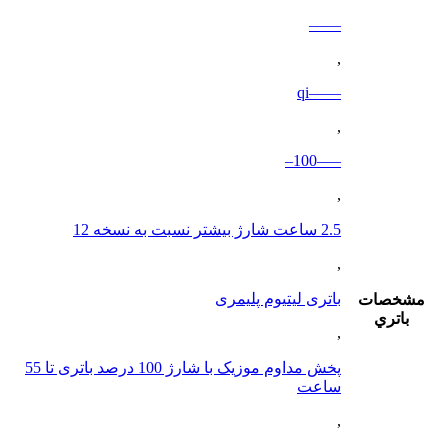
——
,
——qi
,
—–100–
,
2.5 ساعت شارژ بیشتر نسبت به نسخه 12
,
باتری لیتیوم پلیمری
مشخصات
باتري
,
پخش مداوم موزیک با شارژ 100 درصد باتری تا 55
ساعت
,