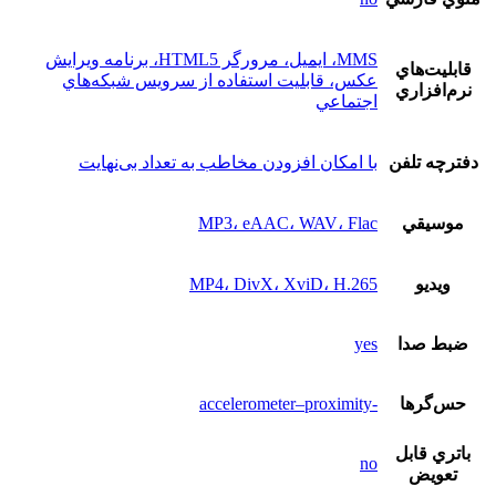
MMS، ايميل، مرورگر HTML5، برنامه ويرايش
قابليت‌هاي
عکس، قابليت استفاده از سرويس شبکه‌هاي
نرم‌افزاري
اجتماعي
دفترچه تلفن
با امکان افزودن مخاطب به تعداد بی‌نهایت
موسيقي
MP3، eAAC، WAV، Flac
ويديو
MP4، DivX، XviD، H.265
ضبط صدا
yes
حس‌گرها
-accelerometer–proximity
باتري قابل
no
تعويض