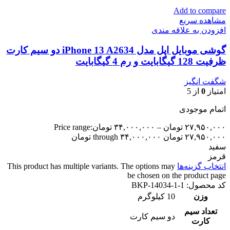
Add to compare
مشاهده سریع
افزودن به علاقه مندی
گوشی موبایل اپل مدل iPhone 13 A2634 دو سیم‌ کارت
ظرفیت 128 گیگابایت و رم 4 گیگابایت
شگفت انگیز
امتیاز
0
از 5
اتمام موجودی
۲۷,۹۵۰,۰۰۰
تومان
–
۳۴,۰۰۰,۰۰۰
تومان
Price range:
۲۷,۹۵۰,۰۰۰ تومان through ۳۴,۰۰۰,۰۰۰ تومان
سفید
قرمز
انتخاب گزینه‌ها
This product has multiple variants. The options may
be chosen on the product page
کد محصول:
BKP-14034-1-1
وزن
10 کیلوگرم
تعداد سيم
دو سيم کارت
کارت