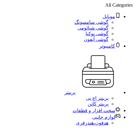
All Categories
موبایل
گوشی سامسونگ
گوشی شیائومی
گوشی نوکیا
گوشی آیفون
کامپیوتر
پرینتر
پرینتر اچ پی
پرینتر کانن
سخت افزار و قطعات
لوازم جانبی
هدفون،هندزفری