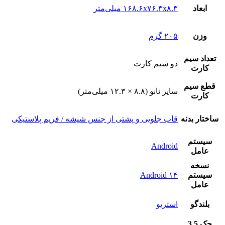
ابعاد
۱۶۸.۶x۷۶.۳x۸.۳ میلی‌متر
وزن
۲۰۵ گرم
تعداد سيم
دو سيم کارت
کارت
قطع سيم
سایز نانو (۸.۸ × ۱۲.۳ میلی‌متر)
کارت
ساختار بدنه
قاب جلویی و پشتی از جنس شیشه / فریم پلاستیکی
سيستم
Android
عامل
نسخه
سيستم
Android ۱۴
عامل
بلندگو
استريو
جک 3.5