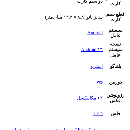
دو سيم کارت
کارت
قطع سيم
سایز نانو (۸.۸ × ۱۲.۳ میلی‌متر)
کارت
سيستم
Android
عامل
نسخه
سيستم
Android ۱۴
عامل
بلندگو
استريو
دوربين
yes
رزولوشن
۶۴ مگاپیکسل
عکس
فلش
LED
تثبیت کننده الکترونیکی تصویر مبتنی بر ژیروسکوپ