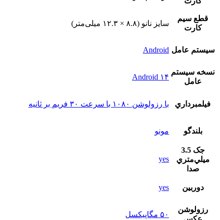
کارت
قطع سيم
سایز نانو (۸.۸ × ۱۲.۳ میلی‌متر)
کارت
سيستم عامل
Android
نسخه سيستم
Android ۱۴
عامل
فيلمبرداري
با رزولوشن ۱۰۸۰ با سرعت ۳۰ فریم بر ثانیه
بلندگو
مونو
جک 3.5
yes
ميلي‌متري
صدا
دوربين
yes
رزولوشن
۵۰ مگاپیکسل
عکس