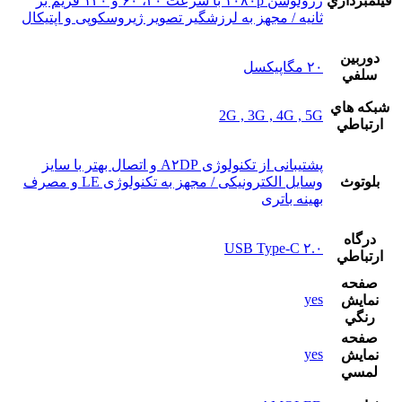
فيلمبرداري
رزولوشن ۱۰۸۰p با سرعت ۳۰، ۶۰ و ۱۲۰ فریم بر
ثانیه / مجهز به لرزشگیر تصویر ژیروسکوپی و اپتیکال
دوربين
۲۰ مگاپیکسل
سلفي
شبکه هاي
2G , 3G , 4G , 5G
ارتباطي
پشتیبانی از تکنولوژی A۲DP و اتصال بهتر با سایز
بلوتوث
وسایل الکترونیکی / مجهز به تکنولوژی LE و مصرف
بهینه باتری
درگاه
USB Type-C ۲.۰
ارتباطي
صفحه
yes
نمايش
رنگي
صفحه
yes
نمايش
لمسي