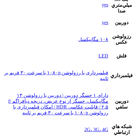
yes
ميلي‌متري
صدا
دوربين
yes
رزولوشن
۱۰۸ مگاپیکسل
عکس
فلش
LED
فیلمبرداری با رزولوشن ۱۰۸۰p با سرعت ۳۰ فریم بر
فيلمبرداري
ثانیه
دارای ۱ حسگر دوربین | دوربین با رزولوشن ۱۳
دوربين
مگاپیکسل، حسگر از نوع عریض، دریچه دیافراگم f/
سلفي
۲.۵ / قابلیت عکاسی HDR / امکان فیلمبرداری با
رزولوشن ۱۰۸۰p با سرعت ۳۰ فریم بر ثانیه
شبکه هاي
2G، 3G، 4G
ارتباطي