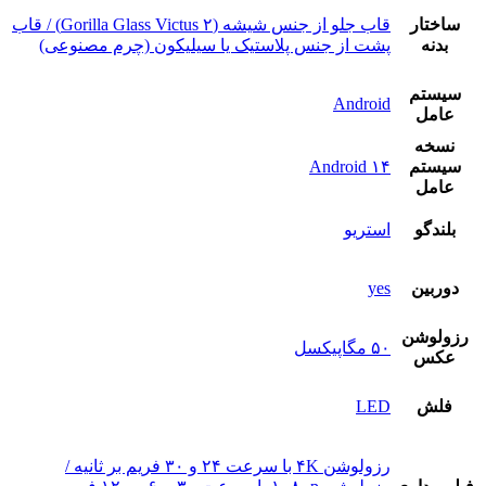
ساختار
قاب جلو از جنس شیشه (Gorilla Glass Victus ۲) / قاب
بدنه
پشت از جنس پلاستیک یا سیلیکون (چرم مصنوعی)
سيستم
Android
عامل
نسخه
سيستم
Android ۱۴
عامل
بلندگو
استريو
دوربين
yes
رزولوشن
۵۰ مگاپیکسل
عکس
فلش
LED
رزولوشن ۴K با سرعت ۲۴ و ۳۰ فریم بر ثانیه /