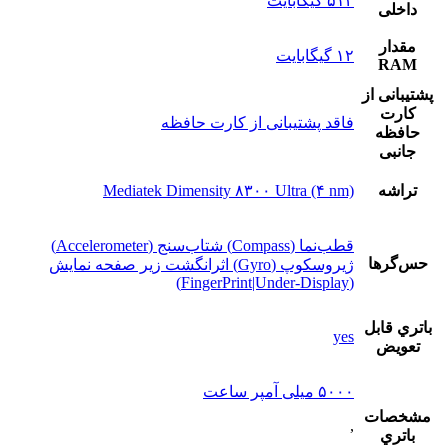
۵۱۲ گیگابایت
داخلی
مقدار
۱۲ گیگابایت
RAM
پشتيبانی از
کارت
فاقد پشتیبانی از کارت حافظه
حافظه
جانبی
تراشه
Mediatek Dimensity ۸۳۰۰ Ultra (۴ nm)
قطب‌نما (Compass) شتاب‌سنج (Accelerometer)
حس‌گرها
ژیروسکوپ (Gyro) اثرانگشت زیر صفحه نمایش
(FingerPrint|Under-Display)
باتري قابل
yes
تعويض
۵۰۰۰ میلی آمپر ساعت
مشخصات
,
باتري