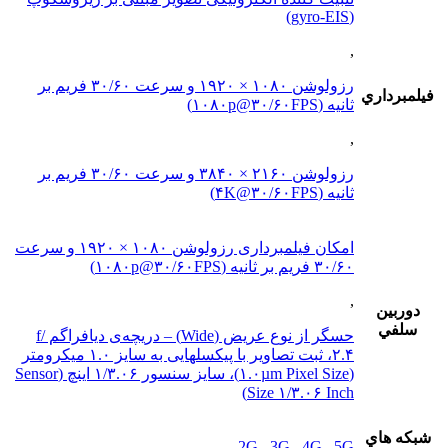
(gyro-EIS)
,
رزولوشن ۱۰۸۰ × ۱۹۲۰ و سرعت ۳۰/۶۰ فریم بر
فيلمبرداري
ثانیه (۱۰۸۰p@۳۰/۶۰FPS)
,
رزولوشن ۲۱۶۰ × ۳۸۴۰ و سرعت ۳۰/۶۰ فریم بر
ثانیه (۴K@۳۰/۶۰FPS)
امکان فیلمبرداری رزولوشن ۱۰۸۰ × ۱۹۲۰ و سرعت
۳۰/۶۰ فریم بر ثانیه (۱۰۸۰p@۳۰/۶۰FPS)
,
دوربين
سلفي
حسگر از نوع عریض (Wide) – دریچه‌ی دیافراگم f/
۲.۴، ثبت تصاویر با پیکسل‎هایی به سایز ۱.۰ میکرومتر
(۱.۰µm Pixel Size)، سایز سنسور ۱/۳.۰۶ اینچ (Sensor
Size ۱/۳.۰۶ Inch)
شبکه هاي
2G , 3G , 4G , 5G