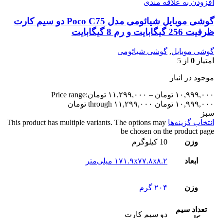
افزودن به علاقه مندی
گوشی موبایل شیائومی مدل Poco C75 دو سیم کارت
ظرفیت 256 گیگابایت و رم 8 گیگابایت
گوشی موبایل
,
گوشی شیائومی
امتیاز
0
از 5
موجود در انبار
۱۰,۹۹۹,۰۰۰
تومان
–
۱۱,۲۹۹,۰۰۰
تومان
Price range:
۱۰,۹۹۹,۰۰۰ تومان through ۱۱,۲۹۹,۰۰۰ تومان
سبز
انتخاب گزینه‌ها
This product has multiple variants. The options may
be chosen on the product page
وزن
10 کیلوگرم
ابعاد
۱۷۱.۹x۷۷.۸x۸.۲ میلی‌متر
وزن
۲۰۴ گرم
تعداد سيم
دو سيم کارت