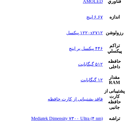
فناوري
AMOLED
اندازه
۶.۶۷ اینچ
رزولوشن
۱۲۲۰x۲۷۱۲ پیکسل
تراکم
۴۴۶ پیکسل بر اینچ
پيکسلي
حافظه
۵۱۲ گیگابایت
داخلی
مقدار
۱۲ گیگابایت
RAM
پشتيبانی از
کارت
فاقد پشتیبانی از کارت حافظه
حافظه
جانبی
تراشه
Mediatek Dimensity ۷۳۰۰ Ultra (۴ nm)