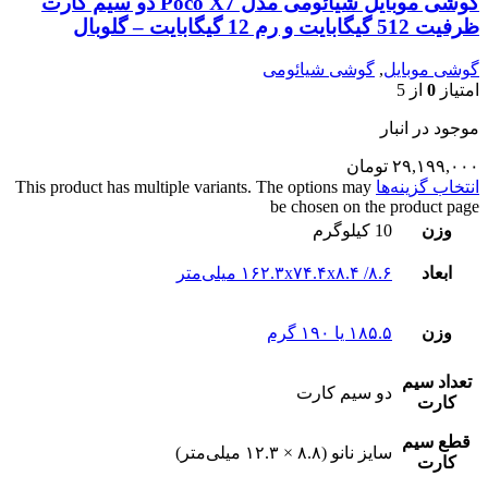
گوشی موبایل شیائومی مدل Poco X7 دو سیم کارت
ظرفیت 512 گیگابایت و رم 12 گیگابایت – گلوبال
گوشی موبایل
,
گوشی شیائومی
امتیاز
0
از 5
موجود در انبار
۲۹,۱۹۹,۰۰۰
تومان
انتخاب گزینه‌ها
This product has multiple variants. The options may
be chosen on the product page
وزن
10 کیلوگرم
ابعاد
۱۶۲.۳x۷۴.۴x۸.۴ /۸.۶ میلی‌متر
وزن
۱۸۵.۵ یا ۱۹۰ گرم
تعداد سيم
دو سيم کارت
کارت
قطع سيم
سایز نانو (۸.۸ × ۱۲.۳ میلی‌متر)
کارت