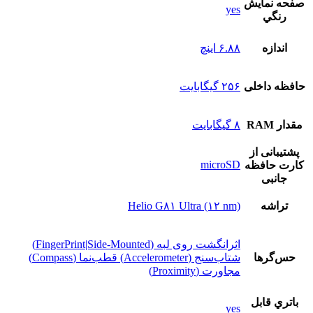
صفحه نمايش
yes
رنگي
اندازه
۶.۸۸ اینچ
حافظه داخلی
۲۵۶ گیگابایت
مقدار RAM
۸ گیگابایت
پشتيبانی از
microSD
کارت حافظه
جانبی
تراشه
Helio G۸۱ Ultra (۱۲ nm)
اثرانگشت روی لبه (FingerPrint|Side-Mounted)
حس‌گرها
شتاب‌سنج (Accelerometer) قطب‌نما (Compass)
مجاورت (Proximity)
باتري قابل
yes