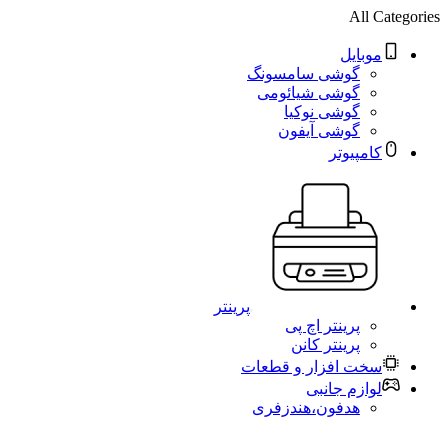
All Categories
موبایل
گوشی سامسونگ
گوشی شیائومی
گوشی نوکیا
گوشی آیفون
کامپیوتر
پرینتر
پرینتر اچ پی
پرینتر کانن
سخت افزار و قطعات
لوازم جانبی
هدفون،هندزفری