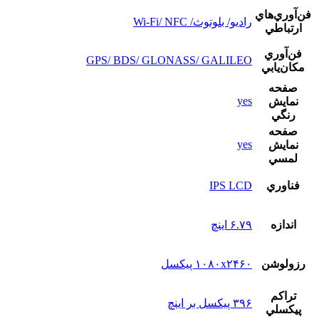
فن‌آوري‌هاي
رادیو/ بلوتوث/ Wi-Fi/ NFC
ارتباطي
فن‌آوري
GPS/ BDS/ GLONASS/ GALILEO
مکان‌يابي
صفحه
yes
نمايش
رنگي
صفحه
yes
نمايش
لمسي
فناوري
IPS LCD
اندازه
۶.۷۹ اینچ
رزولوشن
۱۰۸۰x۲۴۶۰ پیکسل
تراکم
۳۹۶ پیکسل بر اینچ
پيکسلي