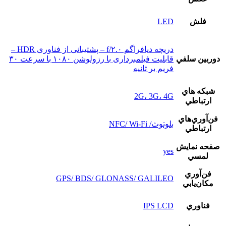
فلش
LED
دریچه دیافراگم f/۲.۰ – پشتیبانی از فناوری HDR –
دوربين سلفي
قابلیت فیلمبرداری با رزولوشن ۱۰۸۰ با سرعت ۳۰
فریم بر ثانیه
شبکه هاي
2G، 3G، 4G
ارتباطي
فن‌آوري‌هاي
بلوتوث/ NFC/ Wi-Fi
ارتباطي
صفحه نمايش
yes
لمسي
فن‌آوري
GPS/ BDS/ GLONASS/ GALILEO
مکان‌يابي
فناوري
IPS LCD