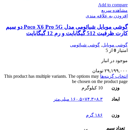
Add to compare
مشاهده سریع
افزودن به علاقه مندی
گوشی موبایل شیائومی مدل Poco X6 Pro 5G دو سیم
کارت ظرفیت 512 گیگابایت و رم 12 گیگابایت
گوشی موبایل
,
گوشی شیائومی
امتیاز
0
از 5
موجود در انبار
۲۹,۱۹۹,۰۰۰
تومان
انتخاب گزینه‌ها
This product has multiple variants. The options may
be chosen on the product page
وزن
10 کیلوگرم
ابعاد
۸.۳×۷۴.۳×۱۶۰.۵ میلی‌متر
وزن
۱۸۶ گرم
تعداد سيم