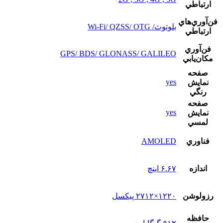
ارتباطي
فن‌آوري‌هاي
بلوتوث/ Wi-Fi/ QZSS/ OTG
ارتباطي
فن‌آوري
GPS/ BDS/ GLONASS/ GALILEO
مکان‌يابي
صفحه
yes
نمايش
رنگي
صفحه
yes
نمايش
لمسي
فناوري
AMOLED
اندازه
۶.۶۷ اینچ
رزولوشن
۱۲۲۰×۲۷۱۲ پیکسل
حافظه