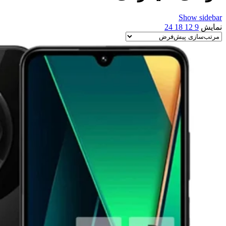
Show sidebar
نمایش
9
12
18
24