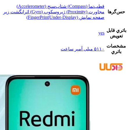
قطب‌نما (Compass) شتاب‌سنج (Accelerometer)
حس‌گرها
مجاورت (Proximity) ژیروسکوپ (Gyro) اثرانگشت زیر
صفحه نمایش (FingerPrint|Under-Display)
باتري قابل
yes
تعويض
مشخصات
۵۱۱۰ میلی آمپر ساعت
باتري