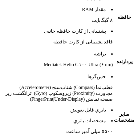
مقدار RAM
حافظه
۸ گیگابایت
پشتيبانی از کارت حافظه جانبی
فاقد پشتیبانی از کارت حافظه
تراشه
پردازنده
Mediatek Helio G۱۰۰ Ultra (۶ nm)
حس‌گرها
قطب‌نما (Compass) شتاب‌سنج (Accelerometer)
مجاورت (Proximity) ژیروسکوپ (Gyro) اثرانگشت زیر
صفحه نمایش (FingerPrint|Under-Display)
باتري قابل تعويض
ساير
مشخصات
مشخصات باتري
۵۵۰۰ میلی آمپر ساعت