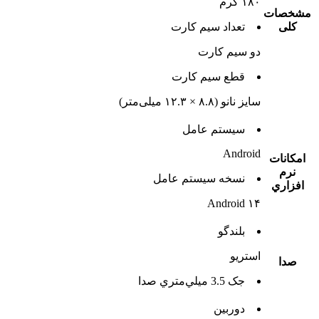
۱۸۰ گرم
مشخصات
کلی
تعداد سيم کارت
دو سيم کارت
قطع سيم کارت
سایز نانو (۸.۸ × ۱۲.۳ میلی‌متر)
سيستم عامل
Android
امکانات
نرم
نسخه سيستم عامل
افزاري
Android ۱۴
بلندگو
استريو
صدا
جک 3.5 ميلي‌متري صدا
دوربين