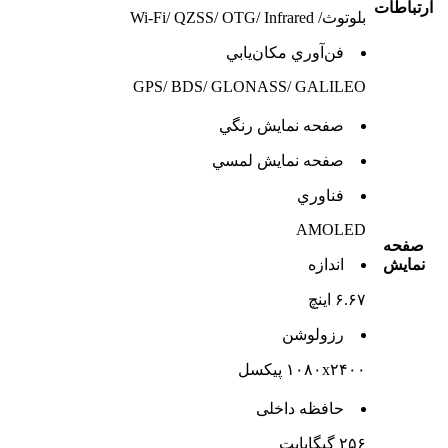
ارتباطات
بلوتوث/ Wi-Fi/ QZSS/ OTG/ Infrared
فن‌آوري مکان‌يابي
GPS/ BDS/ GLONASS/ GALILEO
صفحه نمايش رنگي
صفحه نمايش لمسي
فناوري
AMOLED
صفحه
نمايش
اندازه
۶.۶۷ اینچ
رزولوشن
۱۰۸۰x۲۴۰۰ پیکسل
حافظه داخلی
۲۵۶ گیگابایت