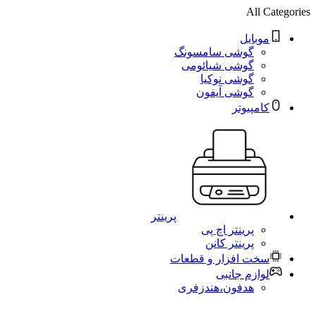
All Categories
موبایل
گوشی سامسونگ
گوشی شیائومی
گوشی نوکیا
گوشی آیفون
کامپیوتر
پرینتر
پرینتر اچ پی
پرینتر کانن
سخت افزار و قطعات
لوازم جانبی
هدفون،هندزفری