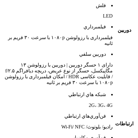
فلش
LED
فيلمبرداري
دوربين
فیلمبرداری با رزولوشن ۱۰۸۰p با سرعت ۳۰ فریم بر
ثانیه
دوربين سلفي
دارای ۱ حسگر دوربین | دوربین با رزولوشن ۱۳
مگاپیکسل، حسگر از نوع عریض، دریچه دیافراگم f/۲.۵
/ قابلیت عکاسی HDR / امکان فیلمبرداری با رزولوشن
۱۰۸۰p با سرعت ۳۰ فریم بر ثانیه
شبکه هاي ارتباطي
2G، 3G، 4G
فن‌آوري‌هاي ارتباطي
ارتباطات
رادیو/ بلوتوث/ Wi-Fi/ NFC
فن‌آوري مکان‌يابي