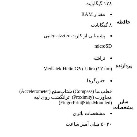
۱۲۸ گیگابایت
مقدار RAM
حافظه
۸ گیگابایت
پشتيبانی از کارت حافظه جانبی
microSD
تراشه
پردازنده
Mediatek Helio G۹۱ Ultra (۱۲ nm)
حس‌گرها
قطب‌نما (Compass) شتاب‌سنج (Accelerometer)
مجاورت (Proximity) اثرانگشت روی لبه
ساير
(FingerPrint|Side-Mounted)
مشخصات
مشخصات باتري
۵۰۳۰ میلی آمپر ساعت