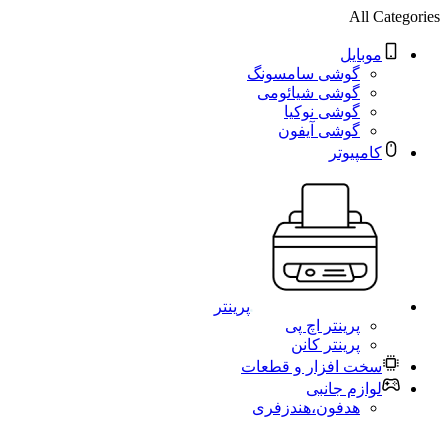
All Categories
موبایل
گوشی سامسونگ
گوشی شیائومی
گوشی نوکیا
گوشی آیفون
کامپیوتر
پرینتر
پرینتر اچ پی
پرینتر کانن
سخت افزار و قطعات
لوازم جانبی
هدفون،هندزفری