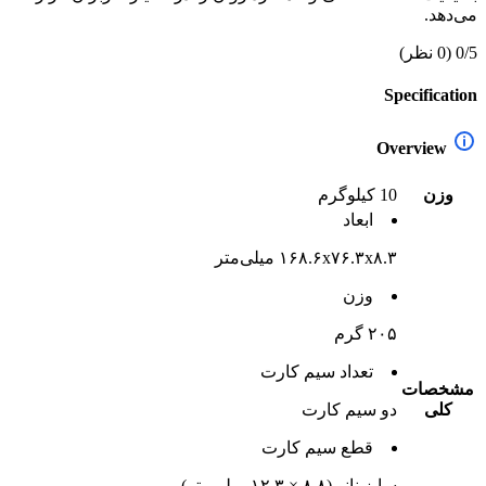
می‌دهد.
0/5
(0 نظر)
Specification
Overview
وزن
10 کیلوگرم
ابعاد
۱۶۸.۶x۷۶.۳x۸.۳ میلی‌متر
وزن
۲۰۵ گرم
تعداد سيم کارت
مشخصات
کلی
دو سيم کارت
قطع سيم کارت
سایز نانو (۸.۸ × ۱۲.۳ میلی‌متر)