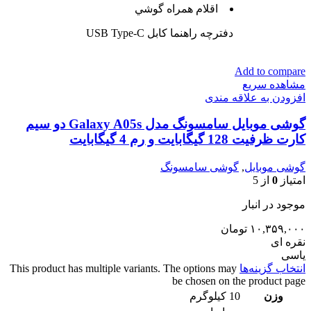
اقلام همراه گوشي
دفترچه‌ راهنما کابل USB Type-C
Add to compare
مشاهده سریع
افزودن به علاقه مندی
گوشی موبایل سامسونگ مدل Galaxy A05s دو سیم
کارت ظرفیت 128 گیگابایت و رم 4 گیگابایت
گوشی موبایل
,
گوشی سامسونگ
امتیاز
0
از 5
موجود در انبار
۱۰,۳۵۹,۰۰۰
تومان
نقره ای
یاسی
انتخاب گزینه‌ها
This product has multiple variants. The options may
be chosen on the product page
وزن
10 کیلوگرم