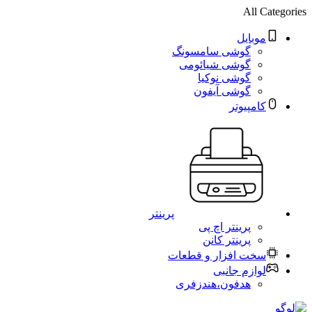
All Categories
موبایل
گوشی سامسونگ
گوشی شیائومی
گوشی نوکیا
گوشی آیفون
کامپیوتر
پرینتر
پرینتر اچ پی
پرینتر کانن
سخت افزار و قطعات
لوازم جانبی
هدفون،هندزفری