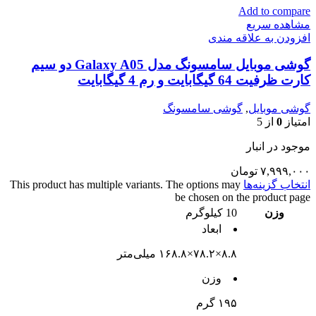
Add to compare
مشاهده سریع
افزودن به علاقه مندی
گوشی موبایل سامسونگ مدل Galaxy A05 دو سیم
کارت ظرفیت 64 گیگابایت و رم 4 گیگابایت
گوشی موبایل
,
گوشی سامسونگ
امتیاز
0
از 5
موجود در انبار
۷,۹۹۹,۰۰۰
تومان
انتخاب گزینه‌ها
This product has multiple variants. The options may
be chosen on the product page
وزن
10 کیلوگرم
ابعاد
۸.۸×۷۸.۲×۱۶۸.۸ میلی‌متر
وزن
۱۹۵ گرم