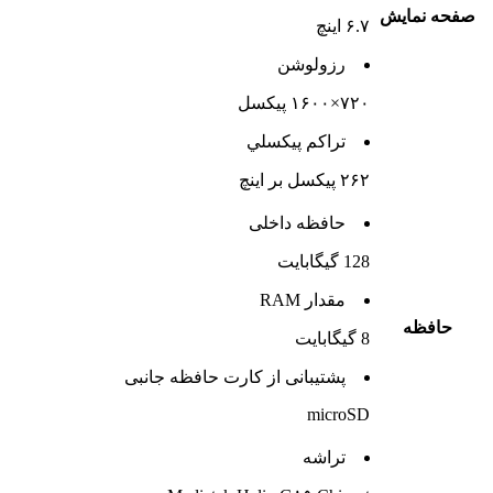
صفحه نمايش
۶.۷ اینچ
رزولوشن
۷۲۰×۱۶۰۰ پیکسل
تراکم پيکسلي
۲۶۲ پیکسل بر اینچ
حافظه داخلی
128 گيگابايت
مقدار RAM
حافظه
8 گیگابایت
پشتيبانی از کارت حافظه جانبی
microSD
تراشه