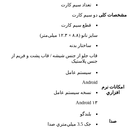
تعداد سيم کارت
مشخصات کلی
دو سيم کارت
قطع سيم کارت
سایز نانو (۸.۸ × ۱۲.۳ میلی‌متر)
ساختار بدنه
قاب جلو از جنس شیشه / قاب پشت و فریم از
جنس پلاستیک
سيستم عامل
Android
امکانات نرم
افزاري
نسخه سيستم عامل
Android ۱۳
بلندگو
صدا
جک 3.5 ميلي‌متري صدا