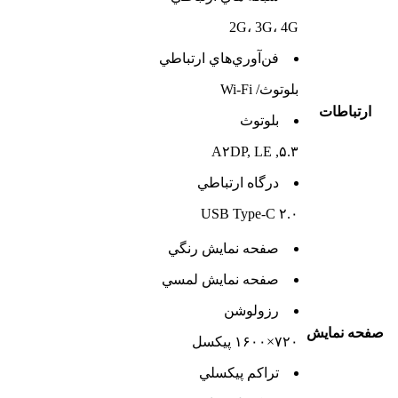
2G، 3G، 4G
فن‌آوري‌هاي ارتباطي
بلوتوث/ Wi-Fi
ارتباطات
بلوتوث
۵.۳, A۲DP, LE
درگاه ارتباطي
USB Type-C ۲.۰
صفحه نمايش رنگي
صفحه نمايش لمسي
رزولوشن
صفحه نمايش
۷۲۰×۱۶۰۰ پیکسل
تراکم پيکسلي