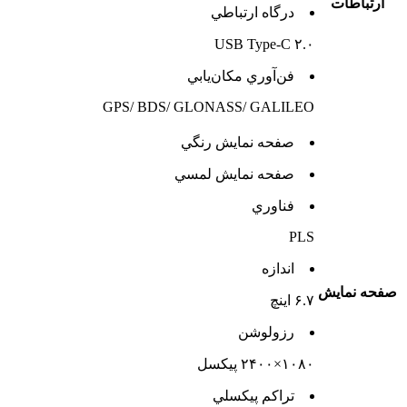
ارتباطات
درگاه ارتباطي
USB Type-C ۲.۰
فن‌آوري مکان‌يابي
GPS/ BDS/ GLONASS/ GALILEO
صفحه نمايش رنگي
صفحه نمايش لمسي
فناوري
PLS
اندازه
صفحه نمايش
۶.۷ اینچ
رزولوشن
۱۰۸۰×۲۴۰۰ پیکسل
تراکم پيکسلي