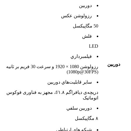
دوربين
رزولوشن عکس
50 مگاپیکسل
فلش
LED
فيلمبرداري
دوربين
رزولوشن 1080 × 1920 و سرعت 30 فریم بر ثانیه
(1080p@30FPS)
ساير قابليت‌هاي دوربين
دریچه‌ی دیافراگم f/۱.۸، مجهز به فناوری فوکوس
اتوماتیک
دوربين سلفي
۸ مگاپیکسل
شبکه هاي ارتباطي