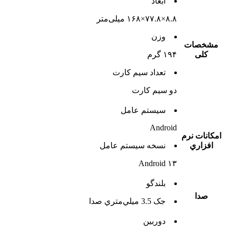
ابعاد
۸.۸×۷۷.۸×۱۶۸ میلی‌متر
وزن
مشخصات
کلی
۱۹۴ گرم
تعداد سيم کارت
دو سيم کارت
سيستم عامل
Android
امکانات نرم
افزاري
نسخه سيستم عامل
Android ۱۳
بلندگو
صدا
جک 3.5 ميلي‌متري صدا
دوربين