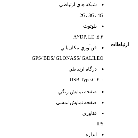
شبکه هاي ارتباطي
2G، 3G، 4G
بلوتوث
۵.۳, A۲DP, LE
ارتباطات
فن‌آوري مکان‌يابي
GPS/ BDS/ GLONASS/ GALILEO
درگاه ارتباطي
USB Type-C ۲.۰
صفحه نمايش رنگي
صفحه نمايش لمسي
فناوري
IPS
اندازه