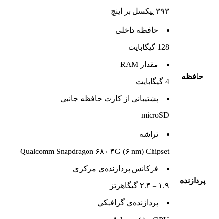
۳۹۳ پیکسل بر اینچ
حافظه داخلی
128 گيگابايت
مقدار RAM
حافظه
4 گيگابايت
پشتيبانی از کارت حافظه جانبی
microSD
تراشه
Qualcomm Snapdragon ۶۸۰ ۴G (۶ nm) Chipset
فرکانس پردازنده‌ی مرکزی
پردازنده
۱.۹ – ۲.۴ گیگاهرتز
پردازنده‌ي گرافيکي