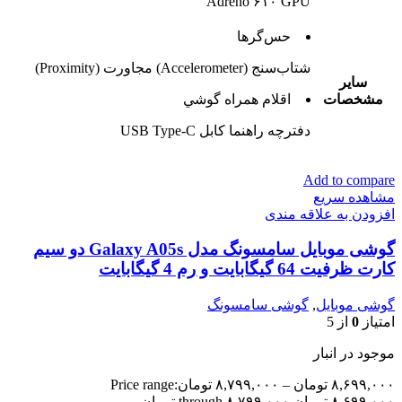
Adreno ۶۱۰ GPU
حس‌گرها
شتاب‌سنج (Accelerometer) مجاورت (Proximity)
ساير
مشخصات
اقلام همراه گوشي
دفترچه‌ راهنما کابل USB Type-C
Add to compare
مشاهده سریع
افزودن به علاقه مندی
گوشی موبایل سامسونگ مدل Galaxy A05s دو سیم
کارت ظرفیت 64 گیگابایت و رم 4 گیگابایت
گوشی موبایل
,
گوشی سامسونگ
امتیاز
0
از 5
موجود در انبار
۸,۶۹۹,۰۰۰
تومان
–
۸,۷۹۹,۰۰۰
تومان
Price range:
۸,۶۹۹,۰۰۰ تومان through ۸,۷۹۹,۰۰۰ تومان