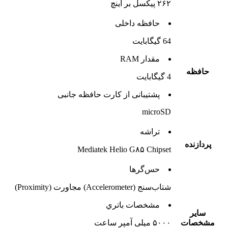
۲۶۲ پیکسل بر اینچ
حافظه داخلی
64 گيگابايت
مقدار RAM
حافظه
4 گيگابايت
پشتيبانی از کارت حافظه جانبی
microSD
تراشه
پردازنده
Mediatek Helio G۸۵ Chipset
حس‌گرها
شتاب‌سنج (Accelerometer) مجاورت (Proximity)
مشخصات باتري
ساير
مشخصات
۵۰۰۰ میلی آمپر ساعت