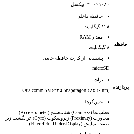
۱۰۸۰×۲۴۰۰ پیکسل
حافظه داخلی
۱۲۸ گیگابایت
مقدار RAM
حافظه
۸ گیگابایت
پشتيبانی از کارت حافظه جانبی
microSD
تراشه
پردازنده
Qualcomm SM۶۲۲۵ Snapdragon ۶۸۵ (۶ nm)
حس‌گرها
قطب‌نما (Compass) شتاب‌سنج (Accelerometer)
مجاورت (Proximity) ژیروسکوپ (Gyro) اثرانگشت زیر
صفحه نمایش (FingerPrint|Under-Display)