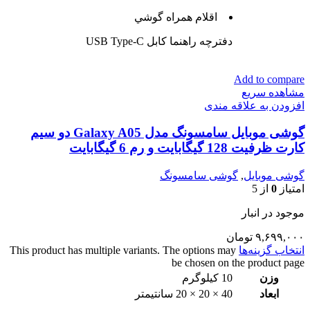
اقلام همراه گوشي
دفترچه‌ راهنما کابل USB Type-C
Add to compare
مشاهده سریع
افزودن به علاقه مندی
گوشی موبایل سامسونگ مدل Galaxy A05 دو سیم
کارت ظرفیت 128 گیگابایت و رم 6 گیگابایت
گوشی موبایل
,
گوشی سامسونگ
امتیاز
0
از 5
موجود در انبار
۹,۶۹۹,۰۰۰
تومان
انتخاب گزینه‌ها
This product has multiple variants. The options may
be chosen on the product page
وزن
10 کیلوگرم
ابعاد
40 × 20 × 20 سانتیمتر