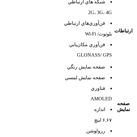
شبکه هاي ارتباطي
2G، 3G، 4G
فن‌آوري‌هاي ارتباطي
ارتباطات
بلوتوث/ Wi-Fi
فن‌آوري مکان‌يابي
GLONASS/ GPS
صفحه نمايش رنگي
صفحه نمايش لمسي
فناوري
AMOLED
صفحه
نمايش
اندازه
۶.۶۷ اینچ
رزولوشن