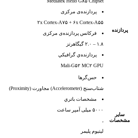
Mediatek Helio G۸۵ Chipset
پردازنده‌ی مرکزی
۲x Cortex-A۷۵ + ۶x Cortex-A۵۵
پردازنده
فرکانس پردازنده‌ی مرکزی
۱.۸ – ۲.۰ گیگاهرتز
پردازنده‌ي گرافيکي
Mali-G۵۲ MC۲ GPU
حس‌گرها
شتاب‌سنج (Accelerometer) مجاورت (Proximity)
مشخصات باتري
۵۰۰۰ میلی آمپر ساعت
ساير
مشخصات
,
لیتیوم‌ پلیمر