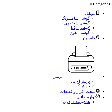
All Categories
موبایل
گوشی سامسونگ
گوشی شیائومی
گوشی نوکیا
گوشی آیفون
کامپیوتر
پرینتر
پرینتر اچ پی
پرینتر کانن
سخت افزار و قطعات
لوازم جانبی
هدفون،هندزفری