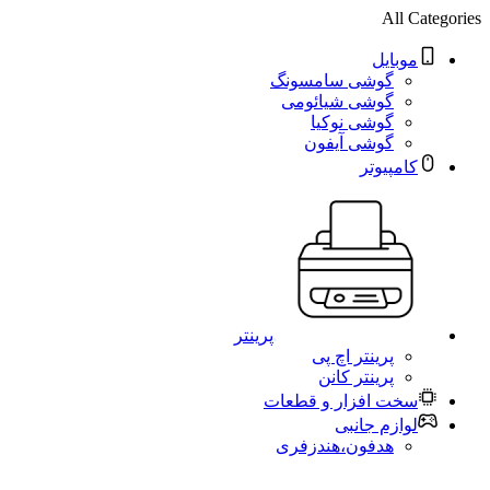
All Categories
موبایل
گوشی سامسونگ
گوشی شیائومی
گوشی نوکیا
گوشی آیفون
کامپیوتر
پرینتر
پرینتر اچ پی
پرینتر کانن
سخت افزار و قطعات
لوازم جانبی
هدفون،هندزفری