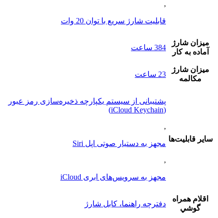
,
قابلیت شارژ سریع با توان 20 وات
ميزان شارژ
384 ساعت
آماده به کار
ميزان شارژ
23 ساعت
مکالمه
پشتیبانی از سیستم یکپارچه ذخیره‌سازی رمز عبور
(iCloud Keychain)
,
ساير قابليت‌ها
مجهز به دستیار صوتی اپل Siri
,
مجهز به سرویس‌های ابری iCloud
اقلام همراه
دفترچه راهنما، کابل شارژ
گوشي