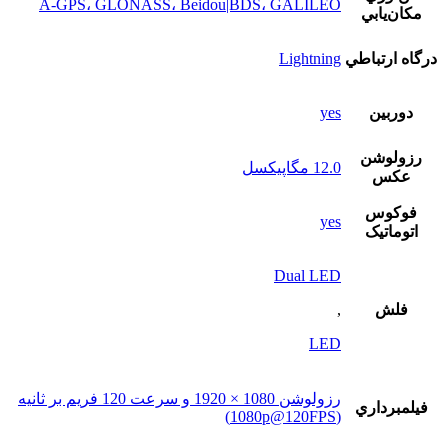
A-GPS، GLONASS، Beidou|BDS، GALILEO
مکان‌يابي
درگاه ارتباطي
Lightning
دوربين
yes
رزولوشن
12.0 مگاپيکسل
عکس
فوکوس
yes
اتوماتيک
Dual LED
فلش
,
LED
رزولوشن 1080 × 1920 و سرعت 120 فریم بر ثانیه
فيلمبرداري
(1080p@120FPS)