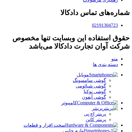
شماره‌های تماس دادکالا
02191304723
حقوق استفاده این وبسایت تنها مخصوص
شرکت آوان تجارت دادکالا می‌باشد
منو
دسته بندی ها
موبایل
گوشی سامسونگ
گوشی شیائومی
گوشی نوکیا
گوشی آیفون
کامپیوتر
پرینتر
پرینتر اچ پی
پرینتر کانن
سخت افزار و قطعات
لوازم جانبی