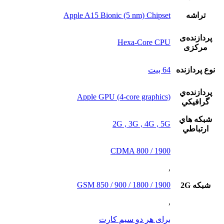
تراشه
Apple A15 Bionic (5 nm) Chipset
پردازنده‌ی
Hexa-Core CPU
مرکزی
نوع پردازنده
64 بيت
پردازنده‌ي
Apple GPU (4-core graphics)
گرافيکي
شبکه هاي
2G , 3G , 4G , 5G
ارتباطي
CDMA 800 / 1900
,
GSM 850 / 900 / 1800 / 1900
شبکه 2G
,
برای هر دو سیم کارت