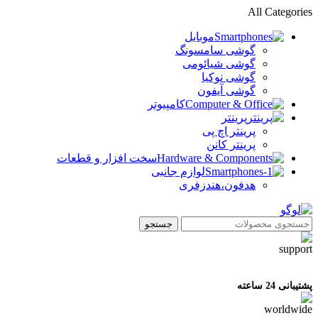
All Categories
موبایل
گوشی سامسونگ
گوشی شیائومی
گوشی نوکیا
گوشی آیفون
کامپیوتر
پرینتر
پرینتر اچ پی
پرینتر کانن
سخت افزار و قطعات
لوازم جانبی
هدفون،هندزفری
جستجو
پشتیبانی 24 ساعته