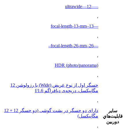
—–ultrawide—12
,
—13–focal-length-13-mm
,
—26–focal-length-26-mm–
,
HDR (photo/panorama)
,
حسگر اول از نوع عریض (Wide) با رزولوشن 12
مگاپیکسل، دریچه‌ی دیافراگم f/1.6
,
دارای دو حسگر در پشت گوشی (دو حسگر 12 + 12
ساير
مگاپیکسل)
قابليت‌هاي
دوربين
,