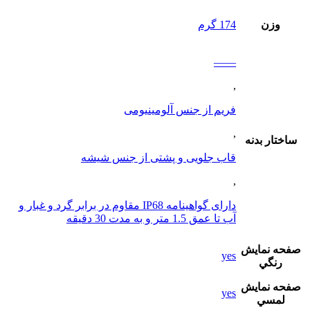
وزن
174 گرم
——
,
فریم از جنس آلومینیومی
,
ساختار بدنه
قاب جلویی و پشتی از جنس شیشه
,
دارای گواهینامه IP68 مقاوم در برابر گرد و غبار و
آب تا عمق 1.5 متر و به مدت 30 دقیقه
صفحه نمايش
yes
رنگي
صفحه نمايش
yes
لمسي