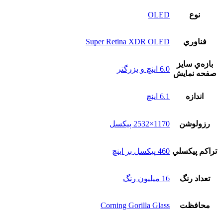
نوع
OLED
فناوري
Super Retina XDR OLED
بازه‌ي سايز
6.0 اینچ و بزرگتر
صفحه نمايش
اندازه
6.1 اینچ
رزولوشن
1170×2532 پیکسل
تراکم پيکسلي
460 پیکسل بر اینچ
تعداد رنگ
16 ميليون رنگ
محافظت
Corning Gorilla Glass