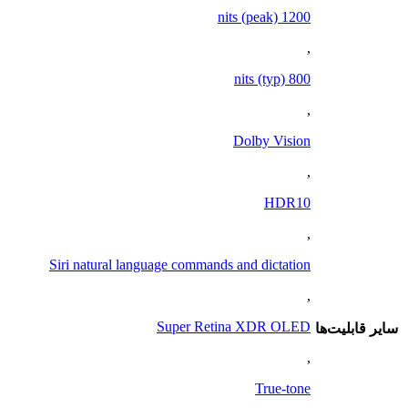
1200 nits (peak)
,
800 nits (typ)
,
Dolby Vision
,
HDR10
,
Siri natural language commands and dictation
,
Super Retina XDR OLED
ساير قابليت‌ها
,
True-tone