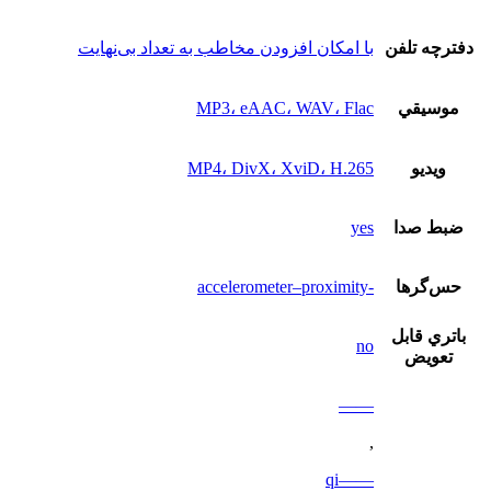
دفترچه تلفن
با امکان افزودن مخاطب به تعداد بی‌نهایت
موسيقي
MP3، eAAC، WAV، Flac
ويديو
MP4، DivX، XviD، H.265
ضبط صدا
yes
حس‌گرها
-accelerometer–proximity
باتري قابل
no
تعويض
——
,
——qi