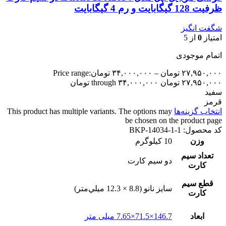
ظرفیت 128 گیگابایت و رم 4 گیگابایت
شگفت انگیز
امتیاز
0
از 5
اتمام موجودی
۲۷,۹۵۰,۰۰۰
تومان
–
۳۴,۰۰۰,۰۰۰
تومان
Price range:
۲۷,۹۵۰,۰۰۰ تومان through ۳۴,۰۰۰,۰۰۰ تومان
سفید
قرمز
انتخاب گزینه‌ها
This product has multiple variants. The options may
be chosen on the product page
کد محصول:
BKP-14034-1-1
وزن
10 کیلوگرم
تعداد سيم
دو سيم کارت
کارت
قطع سيم
سايز نانو (8.8 × 12.3 ميلي‌متر)
کارت
ابعاد
146.7×71.5×7.65 میلی متر