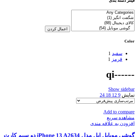
فیلتر دسته بندی
اعمال کردن
Color
سفید
1
قرمز
1
------qi
Show sidebar
نمایش
9
12
18
24
Add to compare
مشاهده سریع
افزودن به علاقه مندی
گوشی موبایل اپل مدل iPhone 13 A2634 دو سیم‌ کارت