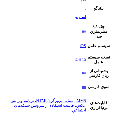
,
بلندگو
استريو
جک 3.5
no
ميلي‌متري
صدا
سيستم عامل
iOS
نسخه سيستم
iOS 15
عامل
پشتيباني از
no
زبان فارسي
منوي فارسي
no
MMS، ايميل، مرورگر HTML5، برنامه ويرايش
قابليت‌هاي
عکس، قابليت استفاده از سرويس شبکه‌هاي
نرم‌افزاري
اجتماعي