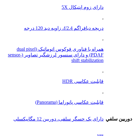
دارای زوم اپتیکال 5X
,
دریچه دیافراگم f/2.4، زاویه دید 120 درجه
,
همراه با فناوری فوکوس اتوماتیک (dual pixel
PDAF) و دارای سنسور لرزشگیر تصاویر (sensor-
shift stabilization
,
قابلیت عکاسی HDR
,
قابلیت عکاسی پانوراما (Panorama)
دوربين سلفي
دارای یک حسگر سلفی، دوربین 12 مگاپیکسلی
yes