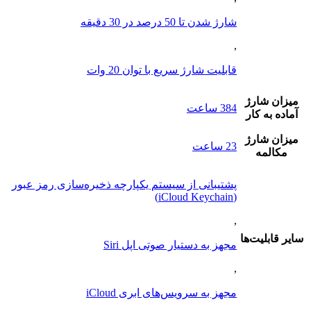
شارژ شدن تا 50 درصد در 30 دقیقه
,
قابلیت شارژ سریع با توان 20 وات
ميزان شارژ
384 ساعت
آماده به کار
ميزان شارژ
23 ساعت
مکالمه
پشتیبانی از سیستم یکپارچه ذخیره‌سازی رمز عبور
(iCloud Keychain)
,
ساير قابليت‌ها
مجهز به دستیار صوتی اپل Siri
,
مجهز به سرویس‌های ابری iCloud