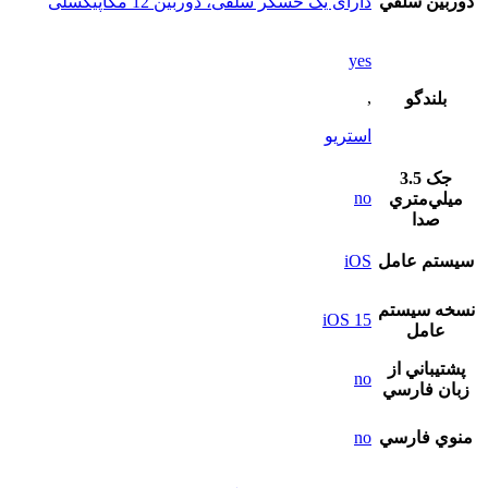
دوربين سلفي
دارای یک حسگر سلفی، دوربین 12 مگاپیکسلی
yes
,
بلندگو
استريو
جک 3.5
no
ميلي‌متري
صدا
سيستم عامل
iOS
نسخه سيستم
iOS 15
عامل
پشتيباني از
no
زبان فارسي
منوي فارسي
no