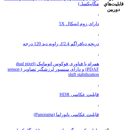
مگاپیکسل)
قابليت‌هاي
دوربين
,
دارای زوم اپتیکال 5X
,
دریچه دیافراگم f/2.4، زاویه دید 120 درجه
,
همراه با فناوری فوکوس اتوماتیک (dual pixel
PDAF) و دارای سنسور لرزشگیر تصاویر (sensor-
shift stabilization
,
قابلیت عکاسی HDR
,
قابلیت عکاسی پانوراما (Panorama)