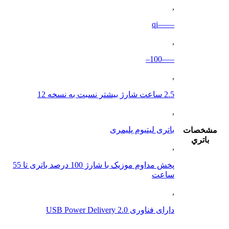
,
——qi
,
—–100–
,
2.5 ساعت شارژ بیشتر نسبت به نسخه 12
,
باتری لیتیوم پلیمری
مشخصات
باتري
,
پخش مداوم موزیک با شارژ 100 درصد باتری تا 55
ساعت
,
دارای فناوری USB Power Delivery 2.0
,