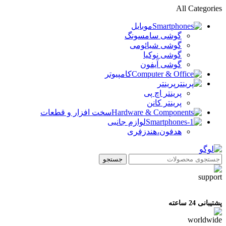
All Categories
موبایل
گوشی سامسونگ
گوشی شیائومی
گوشی نوکیا
گوشی آیفون
کامپیوتر
پرینتر
پرینتر اچ پی
پرینتر کانن
سخت افزار و قطعات
لوازم جانبی
هدفون،هندزفری
جستجو
پشتیبانی 24 ساعته