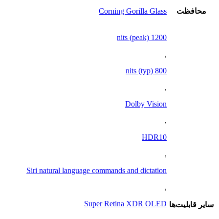
محافظت
Corning Gorilla Glass
1200 nits (peak)
,
800 nits (typ)
,
Dolby Vision
,
HDR10
,
Siri natural language commands and dictation
,
Super Retina XDR OLED
ساير قابليت‌ها