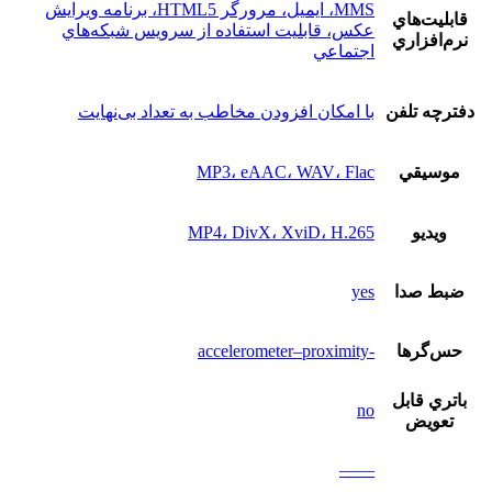
MMS، ايميل، مرورگر HTML5، برنامه ويرايش
قابليت‌هاي
عکس، قابليت استفاده از سرويس شبکه‌هاي
نرم‌افزاري
اجتماعي
دفترچه تلفن
با امکان افزودن مخاطب به تعداد بی‌نهایت
موسيقي
MP3، eAAC، WAV، Flac
ويديو
MP4، DivX، XviD، H.265
ضبط صدا
yes
حس‌گرها
-accelerometer–proximity
باتري قابل
no
تعويض
——