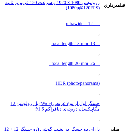
رزولوشن 1080 × 1920 و سرعت 120 فریم بر ثانیه
فيلمبرداري
(1080p@120FPS)
—–ultrawide—12
,
—13–focal-length-13-mm
,
—26–focal-length-26-mm–
,
HDR (photo/panorama)
,
حسگر اول از نوع عریض (Wide) با رزولوشن 12
مگاپیکسل، دریچه‌ی دیافراگم f/1.6
,
دارای دو حسگر در پشت گوشی (دو حسگر 12 + 12
ساير