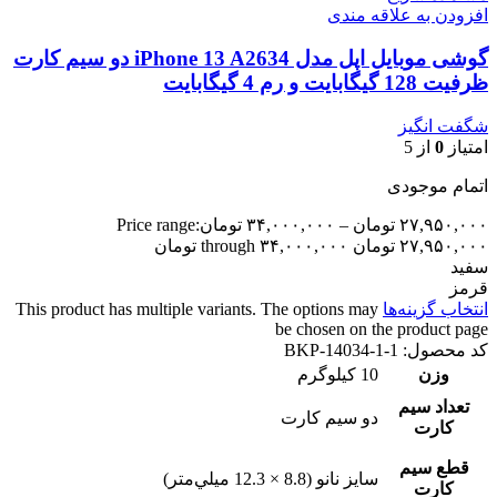
افزودن به علاقه مندی
گوشی موبایل اپل مدل iPhone 13 A2634 دو سیم‌ کارت
ظرفیت 128 گیگابایت و رم 4 گیگابایت
شگفت انگیز
امتیاز
0
از 5
اتمام موجودی
۲۷,۹۵۰,۰۰۰
تومان
–
۳۴,۰۰۰,۰۰۰
تومان
Price range:
۲۷,۹۵۰,۰۰۰ تومان through ۳۴,۰۰۰,۰۰۰ تومان
سفید
قرمز
انتخاب گزینه‌ها
This product has multiple variants. The options may
be chosen on the product page
کد محصول:
BKP-14034-1-1
وزن
10 کیلوگرم
تعداد سيم
دو سيم کارت
کارت
قطع سيم
سايز نانو (8.8 × 12.3 ميلي‌متر)
کارت