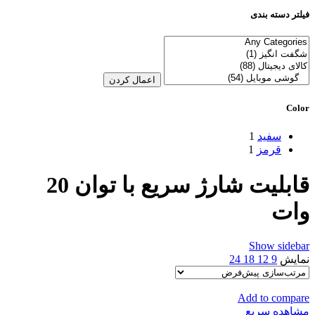
فیلتر دسته بندی
اعمال کردن
Color
سفید
1
قرمز
1
قابلیت شارژ سریع با توان 20
وات
Show sidebar
نمایش
9
12
18
24
Add to compare
مشاهده سریع