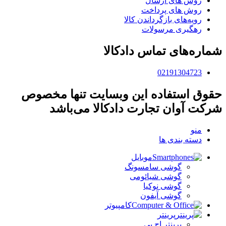
روش های ارسال
روش های پرداخت
رویه‌های بازگرداندن کالا
رهگیری مرسولات
شماره‌های تماس دادکالا
02191304723
حقوق استفاده این وبسایت تنها مخصوص
شرکت آوان تجارت دادکالا می‌باشد
منو
دسته بندی ها
موبایل
گوشی سامسونگ
گوشی شیائومی
گوشی نوکیا
گوشی آیفون
کامپیوتر
پرینتر
پرینتر اچ پی