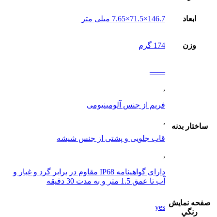
ابعاد
146.7×71.5×7.65 میلی متر
وزن
174 گرم
——
,
فریم از جنس آلومینیومی
,
ساختار بدنه
قاب جلویی و پشتی از جنس شیشه
,
دارای گواهینامه IP68 مقاوم در برابر گرد و غبار و
آب تا عمق 1.5 متر و به مدت 30 دقیقه
صفحه نمايش
yes
رنگي