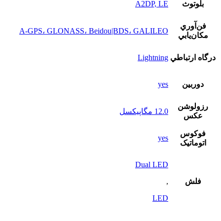
بلوتوث
A2DP, LE
فن‌آوري
A-GPS، GLONASS، Beidou|BDS، GALILEO
مکان‌يابي
درگاه ارتباطي
Lightning
دوربين
yes
رزولوشن
12.0 مگاپيکسل
عکس
فوکوس
yes
اتوماتيک
Dual LED
فلش
,
LED