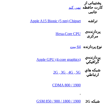
پشتيبانی از
کارت حافظه
نمی کند
جانبی
تراشه
Apple A15 Bionic (5 nm) Chipset
پردازنده‌ی
Hexa-Core CPU
مرکزی
نوع پردازنده
64 بيت
پردازنده‌ي
Apple GPU (4-core graphics)
گرافيکي
شبکه هاي
2G , 3G , 4G , 5G
ارتباطي
CDMA 800 / 1900
,
GSM 850 / 900 / 1800 / 1900
شبکه 2G