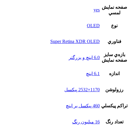
صفحه نمايش
yes
لمسي
نوع
OLED
فناوري
Super Retina XDR OLED
بازه‌ي سايز
6.0 اینچ و بزرگتر
صفحه نمايش
اندازه
6.1 اینچ
رزولوشن
1170×2532 پیکسل
تراکم پيکسلي
460 پیکسل بر اینچ
تعداد رنگ
16 ميليون رنگ