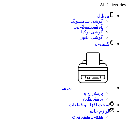
All Categories
موبایل
گوشی سامسونگ
گوشی شیائومی
گوشی نوکیا
گوشی آیفون
کامپیوتر
پرینتر
پرینتر اچ پی
پرینتر کانن
سخت افزار و قطعات
لوازم جانبی
هدفون،هندزفری