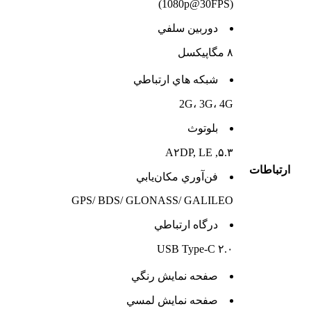
(1080p@30FPS)
دوربين سلفي
۸ مگاپیکسل
شبکه هاي ارتباطي
2G، 3G، 4G
بلوتوث
۵.۳, A۲DP, LE
ارتباطات
فن‌آوري مکان‌يابي
GPS/ BDS/ GLONASS/ GALILEO
درگاه ارتباطي
USB Type-C ۲.۰
صفحه نمايش رنگي
صفحه نمايش لمسي