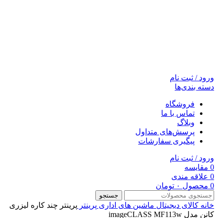
ورود / ثبت نام
دسته بندی‌ها
فروشگاه
تماس با ما
وبلاگ
پرسش‌های متداول
پیگیری سفارشات
ورود / ثبت نام
0
مقایسه
0
علاقه مندی
0
محصول
۰
تومان
جستجو
خانه
کالای دیجیتال
ماشین های اداری
پرینتر
پرینتر چند کاره لیزری
کانن مدل imageCLASS MF113w