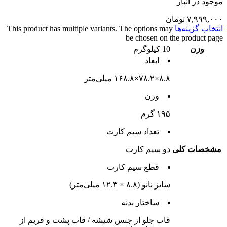
موجود در انبار
۷,۹۹۹,۰۰۰
تومان
انتخاب گزینه‌ها
This product has multiple variants. The options may
be chosen on the product page
وزن
10 کیلوگرم
ابعاد
۸.۸×۷۸.۲×۱۶۸.۸ میلی‌متر
وزن
۱۹۵ گرم
تعداد سيم کارت
مشخصات کلی
دو سيم کارت
قطع سيم کارت
سایز نانو (۸.۸ × ۱۲.۳ میلی‌متر)
ساختار بدنه
قاب جلو از جنس شیشه / قاب پشت و فریم از