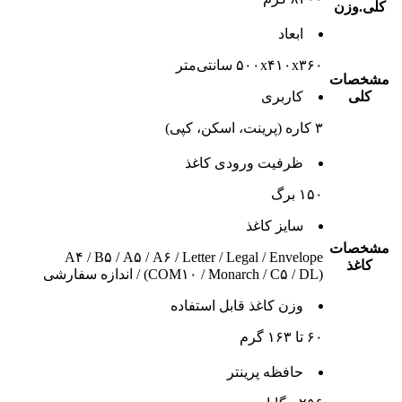
کلی.وزن
ابعاد
۵۰۰x۴۱۰x۳۶۰ سانتی‌متر
مشخصات
کلی
کاربری
۳ کاره (پرینت، اسکن، کپی)
ظرفیت ورودی کاغذ
۱۵۰ برگ
سایز کاغذ
مشخصات
A۴ / B۵ / A۵ / A۶ / Letter / Legal / Envelope
کاغذ
(COM۱۰ / Monarch / C۵ / DL) / اندازه سفارشی
وزن کاغذ قابل استفاده
۶۰ تا ۱۶۳ گرم
حافظه پرینتر