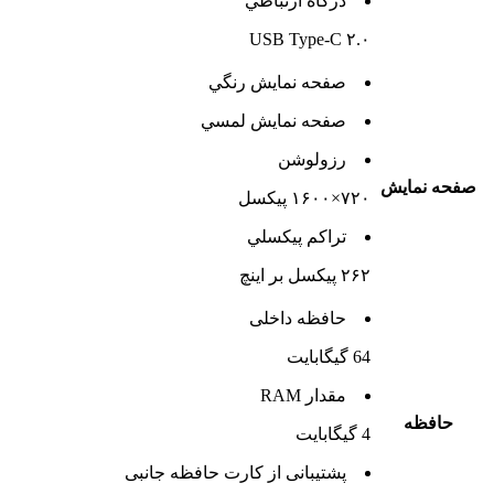
درگاه ارتباطي
USB Type-C ۲.۰
صفحه نمايش رنگي
صفحه نمايش لمسي
رزولوشن
صفحه نمايش
۷۲۰×۱۶۰۰ پیکسل
تراکم پيکسلي
۲۶۲ پیکسل بر اینچ
حافظه داخلی
64 گيگابايت
مقدار RAM
حافظه
4 گيگابايت
پشتيبانی از کارت حافظه جانبی