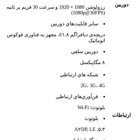
دوربين
رزولوشن 1080 × 1920 و سرعت 30 فریم بر ثانیه
(1080p@30FPS)
ساير قابليت‌هاي دوربين
دریچه‌ی دیافراگم f/۱.۸، مجهز به فناوری فوکوس
اتوماتیک
دوربين سلفي
۸ مگاپیکسل
شبکه هاي ارتباطي
2G، 3G، 4G
فن‌آوري‌هاي ارتباطي
بلوتوث/ Wi-Fi
ارتباطات
بلوتوث
۵.۳, A۲DP, LE