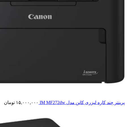
پرینتر چند کاره لیزری کانن مدل IM MF272dw
۱۵,۰۰۰,۰۰۰
تومان