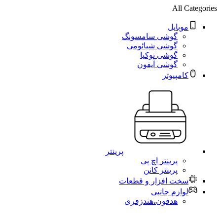
All Categories
موبایل
گوشی سامسونگ
گوشی شیائومی
گوشی نوکیا
گوشی آیفون
کامپیوتر
پرینتر
پرینتر اچ پی
پرینتر کانن
سخت افزار و قطعات
لوازم جانبی
هدفون،هندزفری