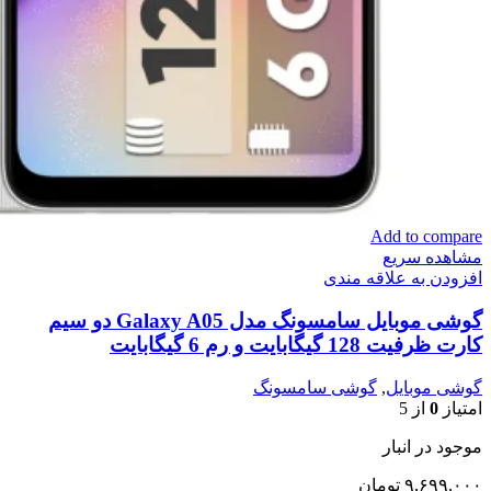
Add to compare
مشاهده سریع
افزودن به علاقه مندی
گوشی موبایل سامسونگ مدل Galaxy A05 دو سیم
کارت ظرفیت 128 گیگابایت و رم 6 گیگابایت
گوشی موبایل
,
گوشی سامسونگ
امتیاز
0
از 5
موجود در انبار
۹,۶۹۹,۰۰۰
تومان