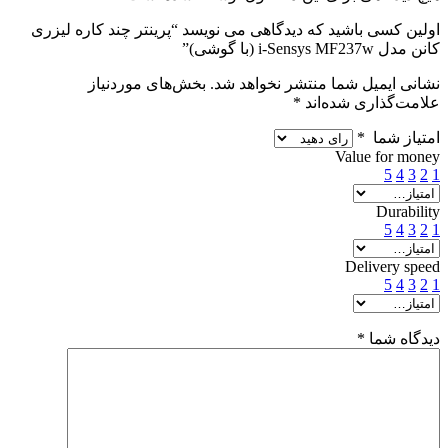
اولین کسی باشید که دیدگاهی می نویسد “پرینتر چند کاره لیزری
کانن مدل i-Sensys MF237w (با گوشی)”
نشانی ایمیل شما منتشر نخواهد شد.
بخش‌های موردنیاز
علامت‌گذاری شده‌اند
*
امتیاز شما
*
Value for money
5
4
3
2
1
Durability
5
4
3
2
1
Delivery speed
5
4
3
2
1
دیدگاه شما
*