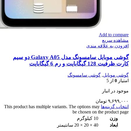
Add to compare
مشاهده سریع
افزودن به علاقه مندی
گوشی موبایل سامسونگ مدل Galaxy A05 دو سیم
کارت ظرفیت 128 گیگابایت و رم 6 گیگابایت
گوشی موبایل
,
گوشی سامسونگ
امتیاز
0
از 5
موجود در انبار
۹,۶۹۹,۰۰۰
تومان
انتخاب گزینه‌ها
This product has multiple variants. The options may
be chosen on the product page
وزن
10 کیلوگرم
ابعاد
40 × 20 × 20 سانتیمتر