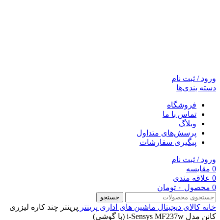
ورود / ثبت نام
دسته بندی‌ها
فروشگاه
تماس با ما
وبلاگ
پرسش‌های متداول
پیگیری سفارشات
ورود / ثبت نام
0
مقایسه
0
علاقه مندی
0
محصول
۰
تومان
جستجو
خانه
کالای دیجیتال
ماشین های اداری
پرینتر
پرینتر چند کاره لیزری
کانن مدل i-Sensys MF237w (با گوشی)