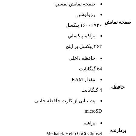
صفحه نمايش لمسي
رزولوشن
صفحه نمايش
۷۲۰×۱۶۰۰ پیکسل
تراکم پيکسلي
۲۶۲ پیکسل بر اینچ
حافظه داخلی
64 گيگابايت
مقدار RAM
حافظه
4 گيگابايت
پشتيبانی از کارت حافظه جانبی
microSD
تراشه
پردازنده
Mediatek Helio G۸۵ Chipset