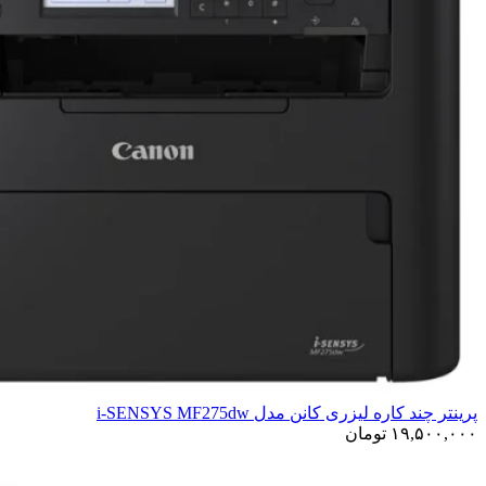
پرینتر چند کاره لیزری کانن مدل i-SENSYS MF275dw
۱۹,۵۰۰,۰۰۰
تومان