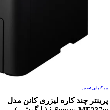
بزرگنمایی تصویر
پرینتر چند کاره لیزری کانن مدل
i-Sensys MF237w (با گوشی)