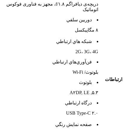
دریچه‌ی دیافراگم f/۱.۸، مجهز به فناوری فوکوس
اتوماتیک
دوربين سلفي
۸ مگاپیکسل
شبکه هاي ارتباطي
2G، 3G، 4G
فن‌آوري‌هاي ارتباطي
بلوتوث/ Wi-Fi
ارتباطات
بلوتوث
۵.۳, A۲DP, LE
درگاه ارتباطي
USB Type-C ۲.۰
صفحه نمايش رنگي