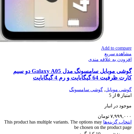
Add to compare
مشاهده سریع
افزودن به علاقه مندی
گوشی موبایل سامسونگ مدل Galaxy A05 دو سیم
کارت ظرفیت 64 گیگابایت و رم 4 گیگابایت
گوشی موبایل
,
گوشی سامسونگ
امتیاز
0
از 5
موجود در انبار
۷,۹۹۹,۰۰۰
تومان
انتخاب گزینه‌ها
This product has multiple variants. The options may
be chosen on the product page
وزن
10 کیلوگرم