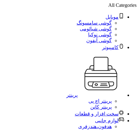
All Categories
موبایل
گوشی سامسونگ
گوشی شیائومی
گوشی نوکیا
گوشی آیفون
کامپیوتر
پرینتر
پرینتر اچ پی
پرینتر کانن
سخت افزار و قطعات
لوازم جانبی
هدفون،هندزفری