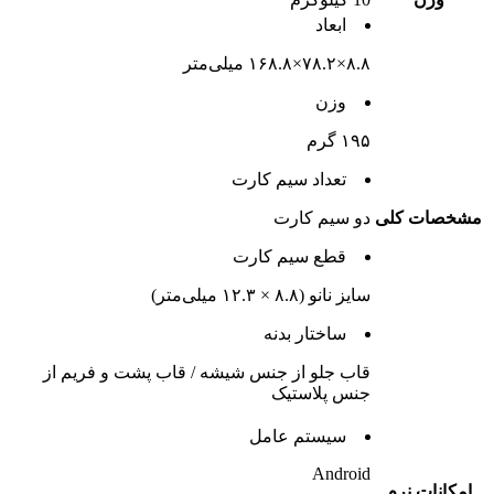
ابعاد
۸.۸×۷۸.۲×۱۶۸.۸ میلی‌متر
وزن
۱۹۵ گرم
تعداد سيم کارت
مشخصات کلی
دو سيم کارت
قطع سيم کارت
سایز نانو (۸.۸ × ۱۲.۳ میلی‌متر)
ساختار بدنه
قاب جلو از جنس شیشه / قاب پشت و فریم از
جنس پلاستیک
سيستم عامل
Android
امکانات نرم