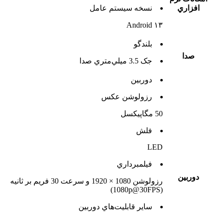
افزاري
نسخه سيستم عامل
Android ۱۳
بلندگو
صدا
جک 3.5 ميلي‌متري صدا
دوربين
رزولوشن عکس
50 مگاپیکسل
فلش
LED
فيلمبرداري
دوربين
رزولوشن 1080 × 1920 و سرعت 30 فریم بر ثانیه
(1080p@30FPS)
ساير قابليت‌هاي دوربين