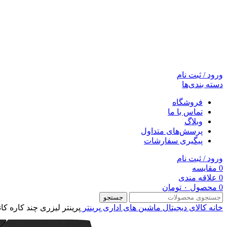
ورود / ثبت نام
دسته بندی‌ها
فروشگاه
تماس با ما
وبلاگ
پرسش‌های متداول
پیگیری سفارشات
ورود / ثبت نام
0
مقایسه
0
علاقه مندی
0
محصول
۰
تومان
جستجو
خانه
کالای دیجیتال
ماشین های اداری
پرینتر
پرینتر لیزری چند کاره کانن مدل MF269dw