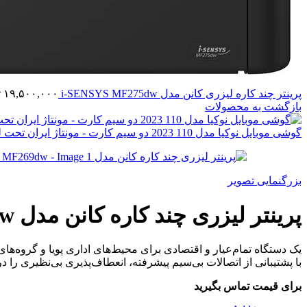
پرینتر چند کاره لیزری کانن مدل i-SENSYS MF275dw
۱۹,۵۰۰,۰۰۰
ت
بازگشت به محصولات
گوشی موبایل نوکیا مدل 110 2023 دو سیم کارت - مونتاژ ایران تحت لیسانس نوکیا
بزرگنمایی تصویر
پرینتر لیزری چند کاره کانن مدل imageCLASS MF269dw
یک دستگاه تمام‌عیار و اقتصادی برای محیط‌های اداری پویا و گروه‌ها
با پشتیبانی از اتصالات بی‌سیم پیشرفته، انعطاف‌پذیری بی‌نظیری را د
برای قیمت تماس بگیرید