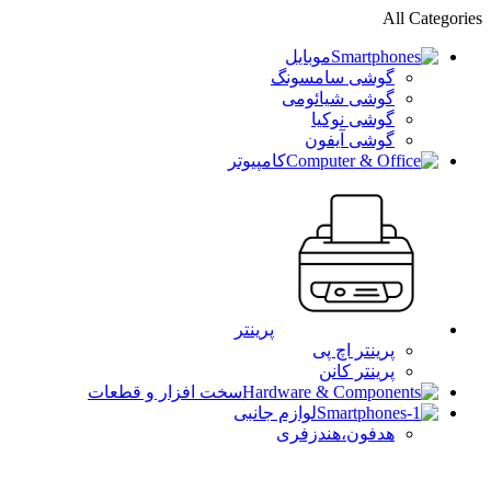
All Categories
موبایل
گوشی سامسونگ
گوشی شیائومی
گوشی نوکیا
گوشی آیفون
کامپیوتر
پرینتر
پرینتر اچ پی
پرینتر کانن
سخت افزار و قطعات
لوازم جانبی
هدفون،هندزفری