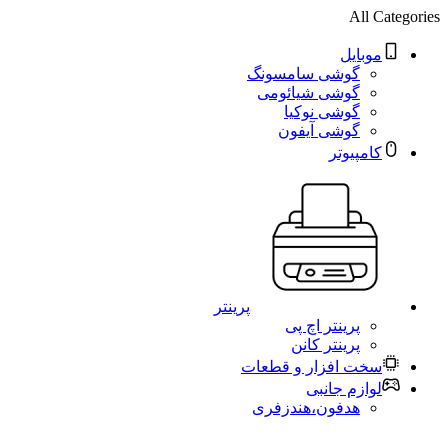
All Categories
موبایل
گوشی سامسونگ
گوشی شیائومی
گوشی نوکیا
گوشی آیفون
کامپیوتر
پرینتر
پرینتر اچ پی
پرینتر کانن
سخت افزار و قطعات
لوازم جانبی
هدفون،هندزفری