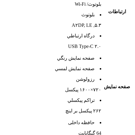
بلوتوث/ Wi-Fi
ارتباطات
بلوتوث
۵.۳, A۲DP, LE
درگاه ارتباطي
USB Type-C ۲.۰
صفحه نمايش رنگي
صفحه نمايش لمسي
رزولوشن
صفحه نمايش
۷۲۰×۱۶۰۰ پیکسل
تراکم پيکسلي
۲۶۲ پیکسل بر اینچ
حافظه داخلی
64 گيگابايت