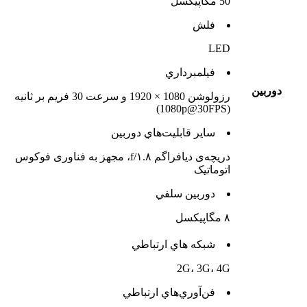
50 مگاپیکسل
فلش
LED
فيلمبرداري
دوربين
رزولوشن 1080 × 1920 و سرعت 30 فریم بر ثانیه
(1080p@30FPS)
ساير قابليت‌هاي دوربين
دریچه‌ی دیافراگم f/۱.۸، مجهز به فناوری فوکوس
اتوماتیک
دوربين سلفي
۸ مگاپیکسل
شبکه هاي ارتباطي
2G، 3G، 4G
فن‌آوري‌هاي ارتباطي