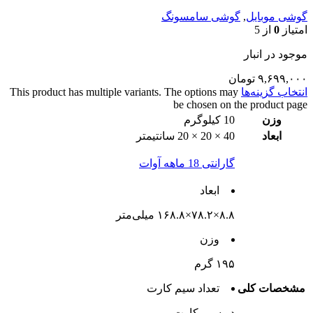
گوشی موبایل
,
گوشی سامسونگ
امتیاز
0
از 5
موجود در انبار
۹,۶۹۹,۰۰۰
تومان
انتخاب گزینه‌ها
This product has multiple variants. The options may
be chosen on the product page
وزن
10 کیلوگرم
ابعاد
40 × 20 × 20 سانتیمتر
گارانتی 18 ماهه آوات
ابعاد
۸.۸×۷۸.۲×۱۶۸.۸ میلی‌متر
وزن
۱۹۵ گرم
مشخصات کلی
تعداد سيم کارت
دو سيم کارت