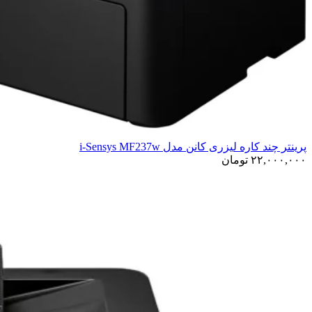
پرینتر چند کاره لیزری کانن مدل i-Sensys MF237w
۲۲,۰۰۰,۰۰۰
تومان