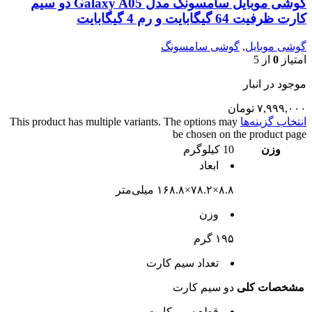
گوشی موبایل سامسونگ مدل Galaxy A05 دو سیم
کارت ظرفیت 64 گیگابایت و رم 4 گیگابایت
گوشی موبایل
,
گوشی سامسونگ
امتیاز
0
از 5
موجود در انبار
۷,۹۹۹,۰۰۰
تومان
انتخاب گزینه‌ها
This product has multiple variants. The options may
be chosen on the product page
وزن
10 کیلوگرم
ابعاد
۸.۸×۷۸.۲×۱۶۸.۸ میلی‌متر
وزن
۱۹۵ گرم
تعداد سيم کارت
مشخصات کلی
دو سيم کارت
قطع سيم کارت