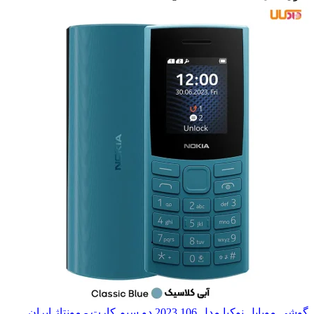
گوشی موبایل نوکیا مدل 106 2023 دو سیم کارت - مونتاژ ایران