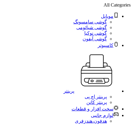
All Categories
موبایل
گوشی سامسونگ
گوشی شیائومی
گوشی نوکیا
گوشی آیفون
کامپیوتر
پرینتر
پرینتر اچ پی
پرینتر کانن
سخت افزار و قطعات
لوازم جانبی
هدفون،هندزفری