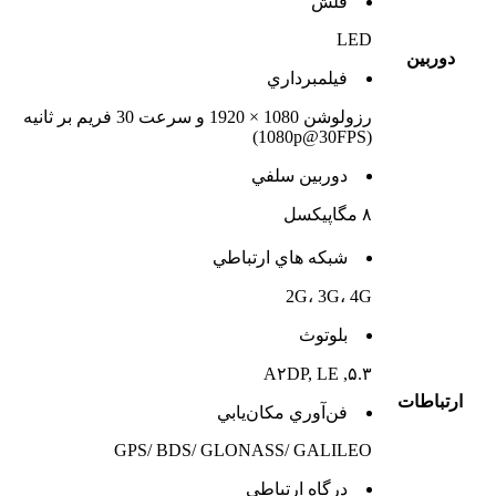
فلش
LED
دوربين
فيلمبرداري
رزولوشن 1080 × 1920 و سرعت 30 فریم بر ثانیه
(1080p@30FPS)
دوربين سلفي
۸ مگاپیکسل
شبکه هاي ارتباطي
2G، 3G، 4G
بلوتوث
۵.۳, A۲DP, LE
ارتباطات
فن‌آوري مکان‌يابي
GPS/ BDS/ GLONASS/ GALILEO
درگاه ارتباطي