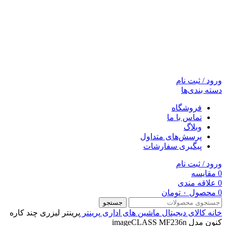
ورود / ثبت نام
دسته بندی‌ها
فروشگاه
تماس با ما
وبلاگ
پرسش‌های متداول
پیگیری سفارشات
ورود / ثبت نام
0
مقایسه
0
علاقه مندی
0
محصول
۰
تومان
جستجو
خانه
کالای دیجیتال
ماشین های اداری
پرینتر
پرینتر لیزری چند کاره
کنون مدل imageCLASS MF236n