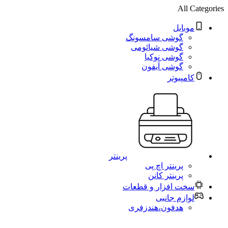
All Categories
موبایل
گوشی سامسونگ
گوشی شیائومی
گوشی نوکیا
گوشی آیفون
کامپیوتر
پرینتر
پرینتر اچ پی
پرینتر کانن
سخت افزار و قطعات
لوازم جانبی
هدفون،هندزفری