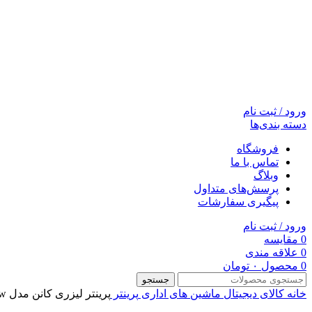
ورود / ثبت نام
دسته بندی‌ها
فروشگاه
تماس با ما
وبلاگ
پرسش‌های متداول
پیگیری سفارشات
ورود / ثبت نام
0
مقایسه
0
علاقه مندی
0
محصول
۰
تومان
جستجو
خانه
کالای دیجیتال
ماشین های اداری
پرینتر
پرینتر لیزری کانن مدل i-SENSYS LBP212dw