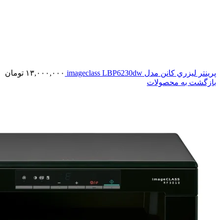
پرينتر ليزري کانن مدل imageclass LBP6230dw
۱۳,۰۰۰,۰۰۰
تومان
بازگشت به محصولات