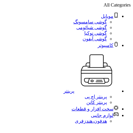
All Categories
موبایل
گوشی سامسونگ
گوشی شیائومی
گوشی نوکیا
گوشی آیفون
کامپیوتر
پرینتر
پرینتر اچ پی
پرینتر کانن
سخت افزار و قطعات
لوازم جانبی
هدفون،هندزفری