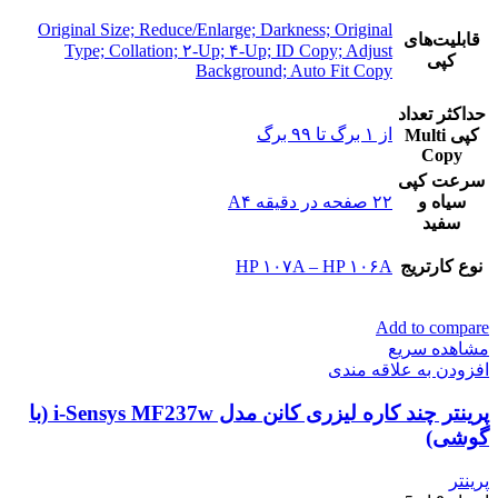
Original Size; Reduce/Enlarge; Darkness; Original
قابلیت‌های
Type; Collation; ۲-Up; ۴-Up; ID Copy; Adjust
کپی
Background; Auto Fit Copy
حداکثر تعداد
از ۱ برگ تا ۹۹ برگ
کپی Multi
Copy
سرعت کپی
سیاه و
۲۲ صفحه در دقیقه A۴
سفید
نوع کارتریج
HP ۱۰۷A – HP ۱۰۶A
Add to compare
مشاهده سریع
افزودن به علاقه مندی
پرینتر چند کاره لیزری کانن مدل i-Sensys MF237w (با
گوشی)
پرینتر