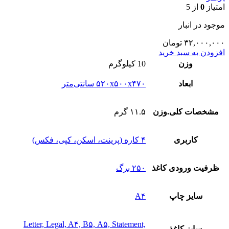
امتیاز
0
از 5
موجود در انبار
۳۲,۰۰۰,۰۰۰
تومان
افزودن به سبد خرید
وزن
10 کیلوگرم
ابعاد
۵۲۰x۵۰۰x۴۷۰ سانتی‌متر
مشخصات کلی.وزن
۱۱.۵ گرم
کاربری
۴ کاره (پرینت، اسکن، کپی، فکس)
ظرفیت ورودی کاغذ
۲۵۰ برگ
سایز چاپ
A۴
Letter, Legal, A۴, B۵, A۵, Statement,
سایز کاغذ