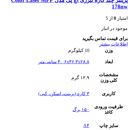
پرینتر چند کاره لیزری اچ‌ پی مدل Color Laser MFP
178nw
امتیاز
0
از 5
موجود در انبار
برای قیمت تماس بگیرید
اطلاعات بیشتر
وزن
10 کیلوگرم
ابعاد
۴.۰۶x۳۶.۳x۲۸.۸ سانتی‌متر
مشخصات
۱۲.۹ گرم
کلی.وزن
کاربری
۳ کاره (پرینت، اسکن، کپی)
ظرفیت ورودی
۱۵۰ برگ
کاغذ
سایز چاپ
A۴