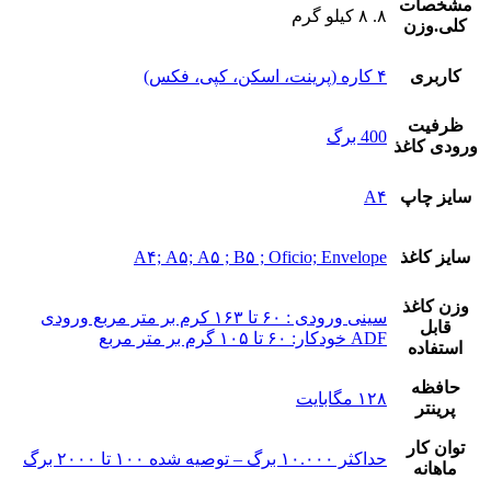
مشخصات
۸. ۸ کیلو گرم
کلی.وزن
کاربری
۴ کاره (پرینت، اسکن، کپی، فکس)
ظرفیت
400 برگ
ورودی کاغذ
سایز چاپ
A۴
سایز کاغذ
A۴; A۵; A۵ ; B۵ ; Oficio; Envelope
وزن کاغذ
سینی ورودی : ۶۰ تا ۱۶۳ کرم بر متر مربع ورودی
قابل
ADF خودکار: ۶۰ تا ۱۰۵ گرم بر متر مربع
استفاده
حافظه
۱۲۸ مگابایت
پرینتر
توان کار
حداکثر ۱۰.۰۰۰ برگ – توصیه شده ۱۰۰ تا ۲۰۰۰ برگ
ماهانه