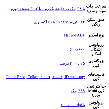
سرعت چاپ
تا ۳۸ برگ در دقیقه یک رو – تا ۳۰.۳ صفحه دورو
سیاه و سفید
عمق اسکن
۲۴ بیتی – ۲۵۶ تونالیته خاکستری
رنگی
نوع‌ اسکنر
Flat and ADF
رزولوشن
اپتیکال
۶۰۰x۶۰۰
اسکنر
بزرگنمایی
۲۵ تا ۴۰۰ درصد
کپی
قابلیت‌های
Frame Erase, Collate, ۲ on ۱, ۴ on ۱, ID card copy
کپی
حداکثر تعداد
۹۹۹ برگ
کپی Multi
Copy
رزولوشن
تا ۶۰۰x۶۰۰ dpi
کپی