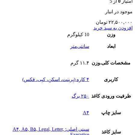
امتیاز
0
از 5
موجود در انبار
۲۲,۵۰۰,۰۰۰
تومان
افزودن به سبد خرید
وزن
10 کیلوگرم
ابعاد
سانتی‌متر
مشخصات کلی.وزن
۱۱.۴ گرم
کاربری
۴ کاره (پرینت، اسکن، کپی، فکس)
ظرفیت ورودی کاغذ
۲۵۰ برگ
سایز چاپ
A۴
سینی اصلی: A۴, A۵, B۵, Legal, Letter,
سایز کاغذ
Executive