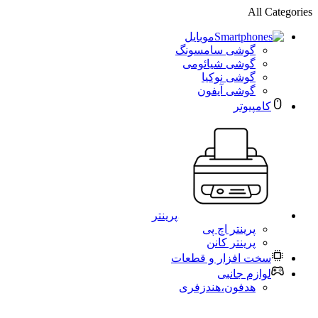
All Categories
موبایل
گوشی سامسونگ
گوشی شیائومی
گوشی نوکیا
گوشی آیفون
کامپیوتر
پرینتر
پرینتر اچ پی
پرینتر کانن
سخت افزار و قطعات
لوازم جانبی
هدفون،هندزفری