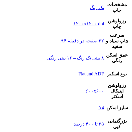
مشخصات
تک رنگ
چاپ
رزولوشن
۱۲۰۰x۱۲۰۰ dpi
چاپ
سرعت
چاپ سیاه و
۲۲ صفحه در دقیقه A۴
سفید
عمق اسکن
۸ بیتی تک رنگ – ۱۶ بیتی رنگی
رنگی
نوع‌ اسکنر
Flat and ADF
رزولوشن
اپتیکال
۶۰۰x۶۰۰
اسکنر
سایز اسکن
A4
بزرگنمایی
۲۵ تا ۴۰۰ درصد
کپی