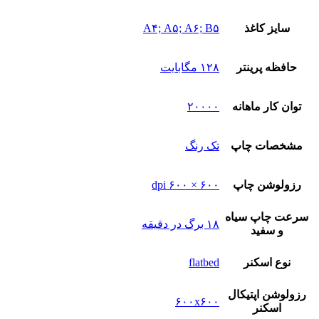
سایز کاغذ
A۴; A۵; A۶; B۵
حافظه پرینتر
۱۲۸ مگابایت
توان کار ماهانه
۲۰۰۰۰
مشخصات چاپ
تک رنگ
رزولوشن چاپ
۶۰۰ × ۶۰۰ dpi
سرعت چاپ سیاه
۱۸ برگ در دقیقه
و سفید
نوع‌ اسکنر
flatbed
رزولوشن اپتیکال
۶۰۰x۶۰۰
اسکنر