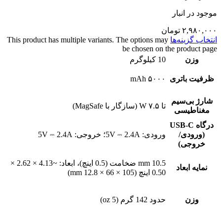
موجود در انبار
۲,۹۸۰,۰۰۰
تومان
انتخاب گزینه‌ها
This product has multiple variants. The options may
be chosen on the product page
وزن
10 کیلوگرم
ظرفیت باتری
۵۰۰۰ mAh
شارژ بی‌سیم
تا ۷.۵ W (سازگار با MagSafe)
مغناطیسی
درگاه USB-C
(ورودی/
ورودی: 5V ⎓ 2.4A؛ خروجی: 5V ⎓ 2.4A
خروجی)
10.5 mm ضخامت (0.5 اینچ)، ابعاد: ~4.13 × 2.62 ×
نمایه ابعاد
0.50 اینچ (105 × 66 × 12.8 mm)
وزن
حدود 142 گرم (5 oz)