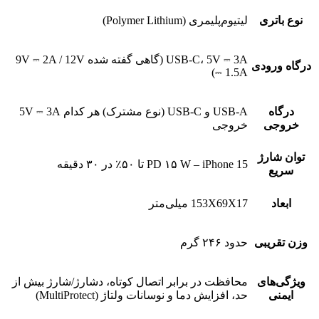
نوع باتری
لیتیوم‌پلیمری (Polymer Lithium)
USB-C، 5V ⎓ 3A (گاهی گفته شده 9V ⎓ 2A / 12V
درگاه ورودی
⎓ 1.5A)
درگاه
USB-A و USB-C (نوع مشترک) هر کدام 5V ⎓ 3A
خروجی
خروجی
توان شارژ
PD ۱۵ W – iPhone 15 تا ۵۰٪ در ۳۰ دقیقه
سریع
ابعاد
153X69X17 میلی‌متر
وزن تقریبی
حدود ۲۴۶ گرم
ویژگی‌های
محافظت در برابر اتصال کوتاه، دشارژ/شارژ بیش از
ایمنی
حد، افزایش دما و نوسانات ولتاژ (MultiProtect)