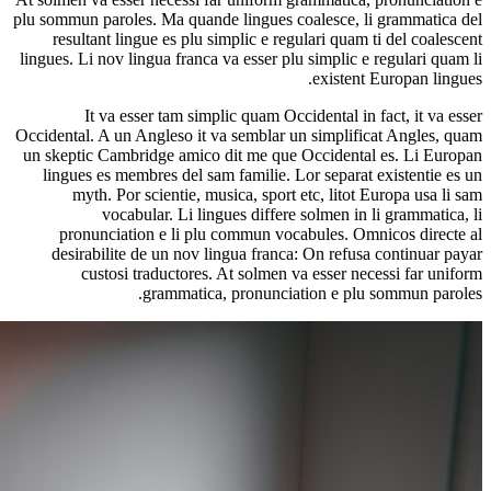
plu sommun paroles. Ma quande lingues coalesce, li grammatica del
resultant lingue es plu simplic e regulari quam ti del coalescent
lingues. Li nov lingua franca va esser plu simplic e regulari quam li
existent Europan lingues.
It va esser tam simplic quam Occidental in fact, it va esser
Occidental. A un Angleso it va semblar un simplificat Angles, quam
un skeptic Cambridge amico dit me que Occidental es. Li Europan
lingues es membres del sam familie. Lor separat existentie es un
myth. Por scientie, musica, sport etc, litot Europa usa li sam
vocabular. Li lingues differe solmen in li grammatica, li
pronunciation e li plu commun vocabules. Omnicos directe al
desirabilite de un nov lingua franca: On refusa continuar payar
custosi traductores. At solmen va esser necessi far uniform
grammatica, pronunciation e plu sommun paroles.