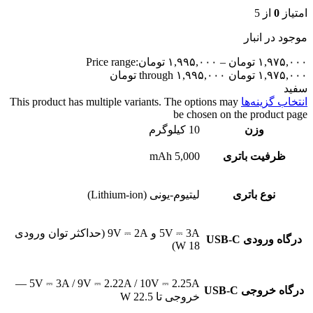
امتیاز
0
از 5
موجود در انبار
۱,۹۷۵,۰۰۰
تومان
–
۱,۹۹۵,۰۰۰
تومان
Price range:
۱,۹۷۵,۰۰۰ تومان through ۱,۹۹۵,۰۰۰ تومان
سفید
انتخاب گزینه‌ها
This product has multiple variants. The options may
be chosen on the product page
وزن
10 کیلوگرم
ظرفیت باتری
5,000 mAh
نوع باتری
لیتیوم-یونی (Lithium-ion)
5V ⎓ 3A و 9V ⎓ 2A (حداکثر توان ورودی
درگاه ورودی USB-C
18 W)
5V ⎓ 3A / 9V ⎓ 2.22A / 10V ⎓ 2.25A —
درگاه خروجی USB-C
خروجی تا 22.5 W