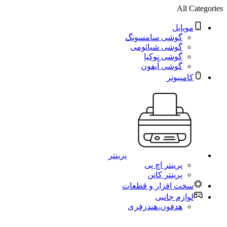
All Categories
موبایل
گوشی سامسونگ
گوشی شیائومی
گوشی نوکیا
گوشی آیفون
کامپیوتر
پرینتر
پرینتر اچ پی
پرینتر کانن
سخت افزار و قطعات
لوازم جانبی
هدفون،هندزفری