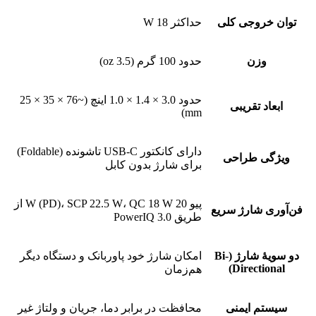
توان خروجی کلی
حداکثر 18 W
وزن
حدود 100 گرم (3.5 oz)
حدود 3.0 × 1.4 × 1.0 اینچ (~76 × 35 × 25
ابعاد تقریبی
mm)
دارای کانکتور USB-C تا‌شونده (Foldable)
ویژگی طراحی
برای شارژ بدون کابل
پیو 20 W (PD)، SCP 22.5 W، QC 18 W از
فن‌آوری شارژ سریع
طریق PowerIQ 3.0
دو سویۀ شارژ (Bi-
امکان شارژ خود پاوربانک و دستگاه دیگر
Directional)
هم‌زمان
سیستم ایمنی
محافظت در برابر دما، جریان و ولتاژ غیر