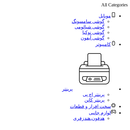
All Categories
موبایل
گوشی سامسونگ
گوشی شیائومی
گوشی نوکیا
گوشی آیفون
کامپیوتر
پرینتر
پرینتر اچ پی
پرینتر کانن
سخت افزار و قطعات
لوازم جانبی
هدفون،هندزفری