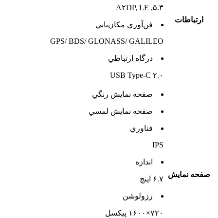
۵.۳, A۲DP, LE
ارتباطات
فن‌آوري مکان‌يابي
GPS/ BDS/ GLONASS/ GALILEO
درگاه ارتباطي
USB Type-C ۲.۰
صفحه نمايش رنگي
صفحه نمايش لمسي
فناوري
IPS
اندازه
صفحه نمايش
۶.۷ اینچ
رزولوشن
۷۲۰×۱۶۰۰ پیکسل