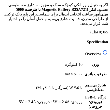
اگر به دنبال پاوربانکی کوچک، سبک و مجهز به شارژ مغناطیسی
هستید،
انکر Magnetic Battery B25A7211 با ظرفیت 5000
میلی‌آمپر ساعت
انتخابی ایده‌آل برای شماست. این پاوربانک ترکیبی
از طراحی مدرن، قابلیت شارژ بی‌سیم و حمل آسان را در اختیار
شما قرار می‌دهد.
0/5
(0 نظر)
Specification
Overview
وزن
10 کیلوگرم
ظرفیت باتری
۵۰۰۰ mAh
شارژ بی‌سیم
تا ۷.۵ W (سازگار با MagSafe)
مغناطیسی
درگاه USB-C
(ورودی/
ورودی: 5V ⎓ 2.4A؛ خروجی: 5V ⎓ 2.4A
خروجی)