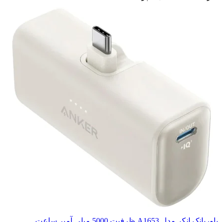
پاوربانک انکر مدل A1653 ظرفیت 5000 میلی آمپر ساعت