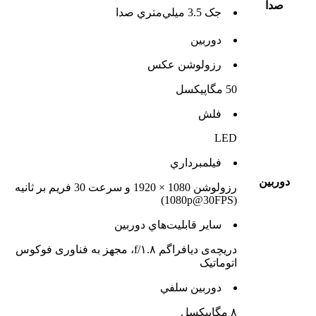
صدا
جک 3.5 ميلي‌متري صدا
دوربين
رزولوشن عکس
50 مگاپیکسل
فلش
LED
فيلمبرداري
دوربين
رزولوشن 1080 × 1920 و سرعت 30 فریم بر ثانیه
(1080p@30FPS)
ساير قابليت‌هاي دوربين
دریچه‌ی دیافراگم f/۱.۸، مجهز به فناوری فوکوس
اتوماتیک
دوربين سلفي
۸ مگاپیکسل