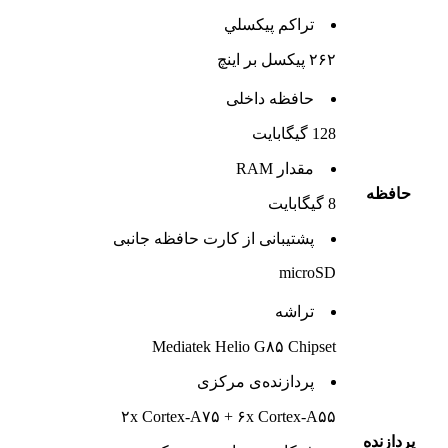
تراکم پيکسلي
۲۶۲ پیکسل بر اینچ
حافظه داخلی
128 گيگابايت
مقدار RAM
حافظه
8 گیگابایت
پشتيبانی از کارت حافظه جانبی
microSD
تراشه
Mediatek Helio G۸۵ Chipset
پردازنده‌ی مرکزی
۲x Cortex-A۷۵ + ۶x Cortex-A۵۵
پردازنده