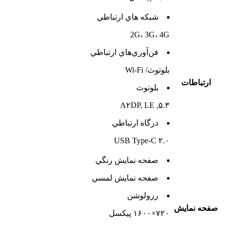
شبکه هاي ارتباطي
2G، 3G، 4G
فن‌آوري‌هاي ارتباطي
بلوتوث/ Wi-Fi
ارتباطات
بلوتوث
۵.۳, A۲DP, LE
درگاه ارتباطي
USB Type-C ۲.۰
صفحه نمايش رنگي
صفحه نمايش لمسي
رزولوشن
صفحه نمايش
۷۲۰×۱۶۰۰ پیکسل