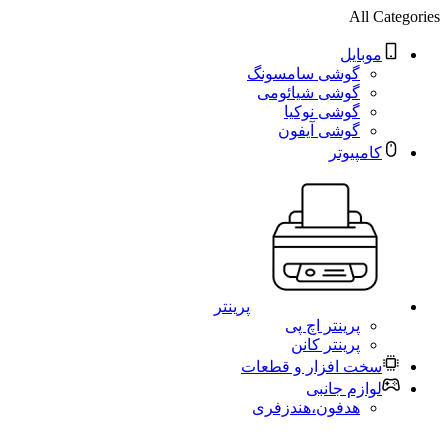
All Categories
موبایل
گوشی سامسونگ
گوشی شیائومی
گوشی نوکیا
گوشی آیفون
کامپیوتر
پرینتر
پرینتر اچ پی
پرینتر کانن
سخت افزار و قطعات
لوازم جانبی
هدفون،هندزفری