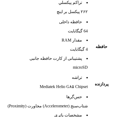
تراکم پيکسلي
۲۶۲ پیکسل بر اینچ
حافظه داخلی
64 گيگابايت
مقدار RAM
حافظه
4 گيگابايت
پشتيبانی از کارت حافظه جانبی
microSD
تراشه
پردازنده
Mediatek Helio G۸۵ Chipset
حس‌گرها
شتاب‌سنج (Accelerometer) مجاورت (Proximity)
مشخصات باتري