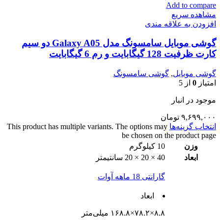
Add to compare
مشاهده سریع
افزودن به علاقه مندی
گوشی موبایل سامسونگ مدل Galaxy A05 دو سیم
کارت ظرفیت 128 گیگابایت و رم 6 گیگابایت
گوشی موبایل
,
گوشی سامسونگ
امتیاز
0
از 5
موجود در انبار
۹,۶۹۹,۰۰۰
تومان
انتخاب گزینه‌ها
This product has multiple variants. The options may
be chosen on the product page
وزن
10 کیلوگرم
ابعاد
40 × 20 × 20 سانتیمتر
گارانتی 18 ماهه آوات
ابعاد
۸.۸×۷۸.۲×۱۶۸.۸ میلی‌متر