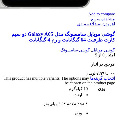
Add to compare
مشاهده سریع
افزودن به علاقه مندی
گوشی موبایل سامسونگ مدل Galaxy A05 دو سیم
کارت ظرفیت 64 گیگابایت و رم 4 گیگابایت
گوشی موبایل
,
گوشی سامسونگ
امتیاز
0
از 5
موجود در انبار
۷,۹۹۹,۰۰۰
تومان
انتخاب گزینه‌ها
This product has multiple variants. The options may
be chosen on the product page
وزن
10 کیلوگرم
ابعاد
۸.۸×۷۸.۲×۱۶۸.۸ میلی‌متر
وزن