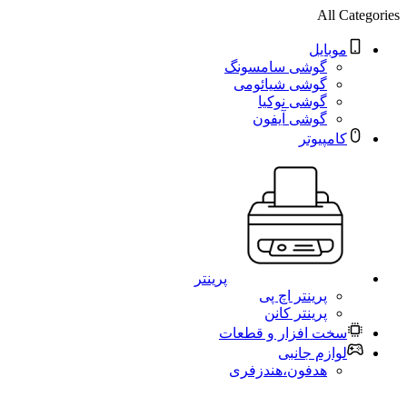
All Categories
موبایل
گوشی سامسونگ
گوشی شیائومی
گوشی نوکیا
گوشی آیفون
کامپیوتر
پرینتر
پرینتر اچ پی
پرینتر کانن
سخت افزار و قطعات
لوازم جانبی
هدفون،هندزفری