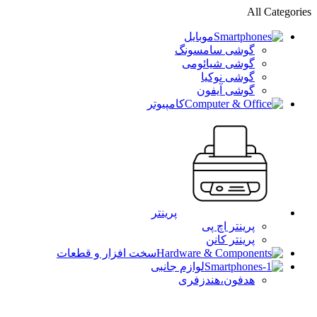
All Categories
موبایل
گوشی سامسونگ
گوشی شیائومی
گوشی نوکیا
گوشی آیفون
کامپیوتر
پرینتر
پرینتر اچ پی
پرینتر کانن
سخت افزار و قطعات
لوازم جانبی
هدفون،هندزفری