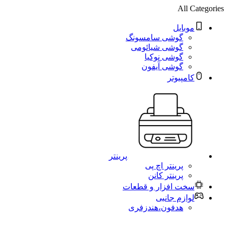
All Categories
موبایل
گوشی سامسونگ
گوشی شیائومی
گوشی نوکیا
گوشی آیفون
کامپیوتر
پرینتر
پرینتر اچ پی
پرینتر کانن
سخت افزار و قطعات
لوازم جانبی
هدفون،هندزفری