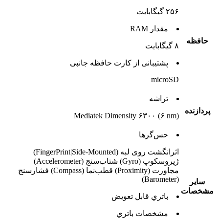
۲۵۶ گیگابایت
مقدار RAM
حافظه
۸ گیگابایت
پشتيبانی از کارت حافظه جانبی
microSD
تراشه
پردازنده
Mediatek Dimensity ۶۳۰۰ (۶ nm)
حس‌گرها
اثرانگشت روی لبه (FingerPrint|Side-Mounted)
ژیروسکوپ (Gyro) شتاب‌سنج (Accelerometer)
مجاورت (Proximity) قطب‌نما (Compass) فشارسنج
(Barometer)
ساير
مشخصات
باتري قابل تعويض
مشخصات باتري