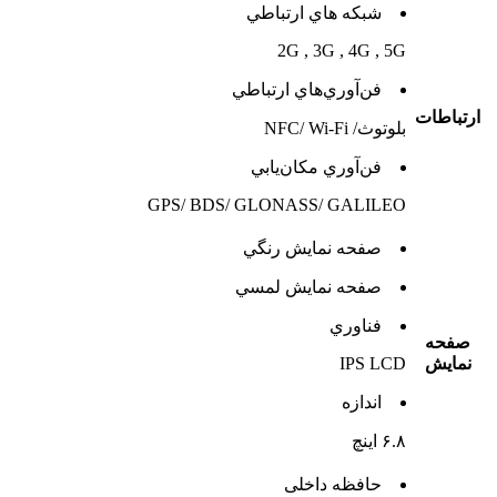
شبکه هاي ارتباطي
2G , 3G , 4G , 5G
فن‌آوري‌هاي ارتباطي
ارتباطات
بلوتوث/ NFC/ Wi-Fi
فن‌آوري مکان‌يابي
GPS/ BDS/ GLONASS/ GALILEO
صفحه نمايش رنگي
صفحه نمايش لمسي
فناوري
صفحه
نمايش
IPS LCD
اندازه
۶.۸ اینچ
حافظه داخلی