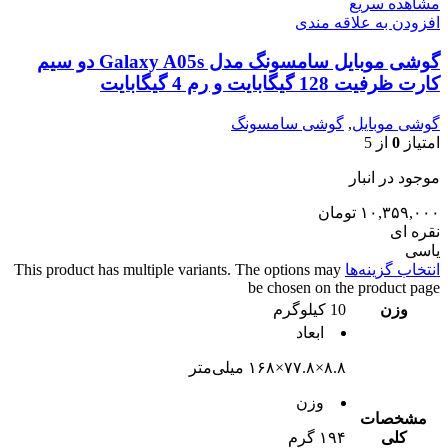
مشاهده سریع
افزودن به علاقه مندی
گوشی موبایل سامسونگ مدل Galaxy A05s دو سیم
کارت ظرفیت 128 گیگابایت و رم 4 گیگابایت
گوشی موبایل
,
گوشی سامسونگ
امتیاز
0
از 5
موجود در انبار
۱۰,۳۵۹,۰۰۰
تومان
نقره ای
یاسی
انتخاب گزینه‌ها
This product has multiple variants. The options may
be chosen on the product page
وزن
10 کیلوگرم
ابعاد
۸.۸×۷۷.۸×۱۶۸ میلی‌متر
وزن
مشخصات
کلی
۱۹۴ گرم