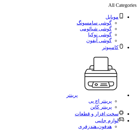
All Categories
موبایل
گوشی سامسونگ
گوشی شیائومی
گوشی نوکیا
گوشی آیفون
کامپیوتر
پرینتر
پرینتر اچ پی
پرینتر کانن
سخت افزار و قطعات
لوازم جانبی
هدفون،هندزفری