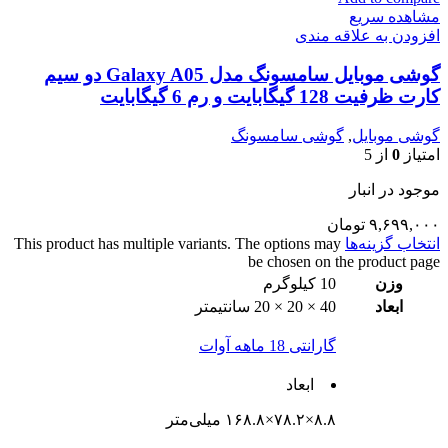
مشاهده سریع
افزودن به علاقه مندی
گوشی موبایل سامسونگ مدل Galaxy A05 دو سیم
کارت ظرفیت 128 گیگابایت و رم 6 گیگابایت
گوشی موبایل
,
گوشی سامسونگ
امتیاز
0
از 5
موجود در انبار
۹,۶۹۹,۰۰۰
تومان
انتخاب گزینه‌ها
This product has multiple variants. The options may
be chosen on the product page
وزن
10 کیلوگرم
ابعاد
40 × 20 × 20 سانتیمتر
گارانتی 18 ماهه آوات
ابعاد
۸.۸×۷۸.۲×۱۶۸.۸ میلی‌متر