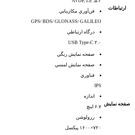
۵.۳, A۲DP, LE
ارتباطات
فن‌آوري مکان‌يابي
GPS/ BDS/ GLONASS/ GALILEO
درگاه ارتباطي
USB Type-C ۲.۰
صفحه نمايش رنگي
صفحه نمايش لمسي
فناوري
IPS
اندازه
صفحه نمايش
۶.۷ اینچ
رزولوشن
۷۲۰×۱۶۰۰ پیکسل