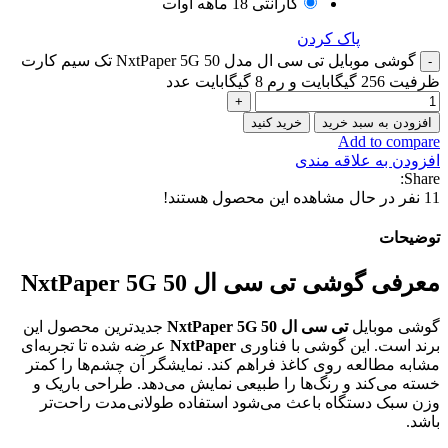
گارانتی 18 ماهه آوات
پاک کردن
گوشی موبایل تی سی ال مدل 50 NxtPaper 5G تک سیم کارت
ظرفیت 256 گیگابایت و رم 8 گیگابایت عدد
افزودن به سبد خرید
خرید کنید
Add to compare
افزودن به علاقه مندی
Share:
11
نفر در حال مشاهده این محصول هستند!
توضیحات
معرفی گوشی تی سی ال 50 NxtPaper 5G
گوشی موبایل
تی سی ال 50 NxtPaper 5G
جدیدترین محصول این
برند است. این گوشی با فناوری
NxtPaper
عرضه شده تا تجربه‌ای
مشابه مطالعه روی کاغذ فراهم کند. نمایشگر آن چشم‌ها را کمتر
خسته می‌کند و رنگ‌ها را طبیعی نمایش می‌دهد. طراحی باریک و
وزن سبک دستگاه باعث می‌شود استفاده طولانی‌مدت راحت‌تر
باشد.