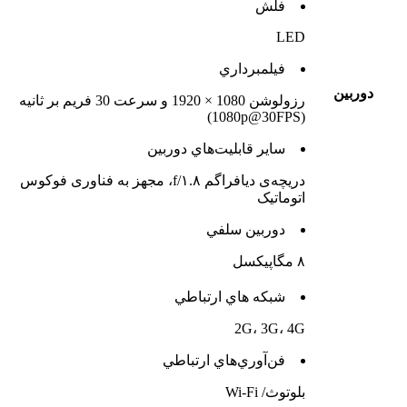
فلش
LED
فيلمبرداري
دوربين
رزولوشن 1080 × 1920 و سرعت 30 فریم بر ثانیه
(1080p@30FPS)
ساير قابليت‌هاي دوربين
دریچه‌ی دیافراگم f/۱.۸، مجهز به فناوری فوکوس
اتوماتیک
دوربين سلفي
۸ مگاپیکسل
شبکه هاي ارتباطي
2G، 3G، 4G
فن‌آوري‌هاي ارتباطي
بلوتوث/ Wi-Fi