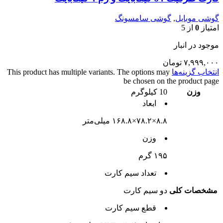
گوشی موبایل
,
گوشی سامسونگ
امتیاز
0
از 5
موجود در انبار
۷,۹۹۹,۰۰۰
تومان
انتخاب گزینه‌ها
This product has multiple variants. The options may
be chosen on the product page
وزن
10 کیلوگرم
ابعاد
۸.۸×۷۸.۲×۱۶۸.۸ میلی‌متر
وزن
۱۹۵ گرم
تعداد سيم کارت
مشخصات کلی
دو سيم کارت
قطع سيم کارت