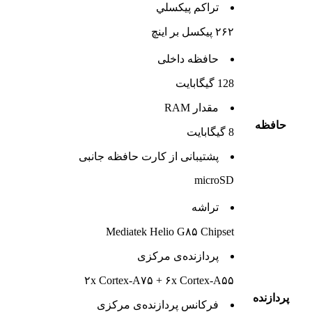
تراکم پيکسلي
۲۶۲ پیکسل بر اینچ
حافظه داخلی
128 گيگابايت
مقدار RAM
حافظه
8 گیگابایت
پشتيبانی از کارت حافظه جانبی
microSD
تراشه
Mediatek Helio G۸۵ Chipset
پردازنده‌ی مرکزی
۲x Cortex-A۷۵ + ۶x Cortex-A۵۵
پردازنده
فرکانس پردازنده‌ی مرکزی