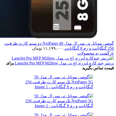
گوشی موبایل تی سی ال مدل 40 NxtPaper دو سیم کارت ظرفیت
256 گیگابایت و رم 8 گیگابایت
۱۱,۱۹۹,۰۰۰
تومان
بازگشت به محصولات
پرینتر چند کاره لیزری اچ پی مدل LaserJet Pro MFP M26nw
برای
قیمت تماس بگیرید