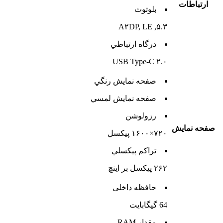
ارتباطات
بلوتوث
۵.۳, A۲DP, LE
درگاه ارتباطي
USB Type-C ۲.۰
صفحه نمايش رنگي
صفحه نمايش لمسي
رزولوشن
صفحه نمايش
۷۲۰×۱۶۰۰ پیکسل
تراکم پيکسلي
۲۶۲ پیکسل بر اینچ
حافظه داخلی
64 گيگابايت
مقدار RAM