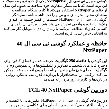
گوشی موبایل
تی سی ال 40 NxtPaper
یکی از جدیدترین محصولات
این برند است که با نمایشگر متفاوت خود شناخته می‌شود. این مدل
از فناوری
NxtPaper
استفاده می‌کند تا کاربر هنگام مطالعه و
تماشای محتوا، تجربه‌ای طبیعی و راحت داشته باشد. نمایشگر
گوشی تی سی ال 40 NxtPaper چشم‌ها را کمتر خسته می‌کند و
رنگ‌ها را زنده و واقعی نمایش می‌دهد. همین ویژگی آن را برای
کسانی که زیاد مطالعه می‌کنند یا زمان زیادی با موبایل کار می‌کنند،
به انتخابی خاص تبدیل کرده است.
حافظه و عملکرد گوشی تی سی ا‌ل 40
NxtPaper
این گوشی با
حافظه 256 گیگابایت
عرضه شده و فضای کافی برای
ذخیره فایل‌های شخصی، تصاویر و اپلیکیشن‌ها دارد. همچنین
رم 8
گیگابایت
اجرای هم‌زمان چندین برنامه را بدون افت سرعت ممکن
می‌کند. ترکیب این سخت‌افزار با پردازنده قدرتمند، عملکرد روانی
در بازی‌ها و کاربری روزمره ارائه می‌دهد.
دوربین گوشی TC‌L 40 NxtPaper
دوربین‌های گوشی تی سی ا‌ل 40 NxtPaper عکس‌هایی با کیفیت و
جزئیات بالا ثبت می‌کنند. دوربین اصلی برای عکاسی روزمره و