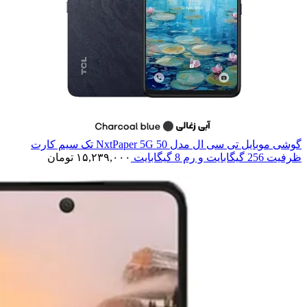
گوشی موبایل تی سی ال مدل 50 NxtPaper 5G تک سیم کارت
ظرفیت 256 گیگابایت و رم 8 گیگابایت
۱۵,۲۳۹,۰۰۰
تومان