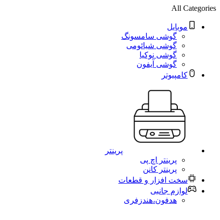
All Categories
موبایل
گوشی سامسونگ
گوشی شیائومی
گوشی نوکیا
گوشی آیفون
کامپیوتر
پرینتر
پرینتر اچ پی
پرینتر کانن
سخت افزار و قطعات
لوازم جانبی
هدفون،هندزفری