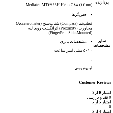
پردازنده
Mediatek MT۶۷۶۹H Helio G۸۸ (۱۲ nm)
حس‌گرها
قطب‌نما (Compass) شتاب‌سنج (Accelerometer)
مجاورت (Proximity) اثرانگشت روی لبه
(FingerPrint|Side-Mounted)
ساير
مشخصات باتري
مشخصات
۵۰۱۰ میلی آمپر ساعت
,
لیتیوم یونی
Customer Reviews
امتیاز
0
از 5
0 نقد و بررسی
امتیاز
5
از 5
0
امتیاز
4
از 5