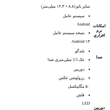
سایز نانو (۸.۸ × ۱۲.۳ میلی‌متر)
سيستم عامل
Android
امکانات
نرم
نسخه سيستم عامل
افزاري
Android ۱۳
بلندگو
صدا
جک 3.5 ميلي‌متري صدا
دوربين
رزولوشن عکس
۵۰ مگاپیکسل
فلش
LED
دوربين