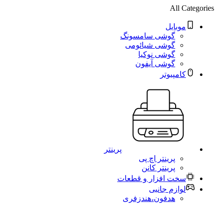
All Categories
موبایل
گوشی سامسونگ
گوشی شیائومی
گوشی نوکیا
گوشی آیفون
کامپیوتر
پرینتر
پرینتر اچ پی
پرینتر کانن
سخت افزار و قطعات
لوازم جانبی
هدفون،هندزفری