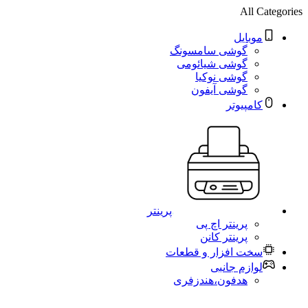
All Categories
موبایل
گوشی سامسونگ
گوشی شیائومی
گوشی نوکیا
گوشی آیفون
کامپیوتر
پرینتر
پرینتر اچ پی
پرینتر کانن
سخت افزار و قطعات
لوازم جانبی
هدفون،هندزفری