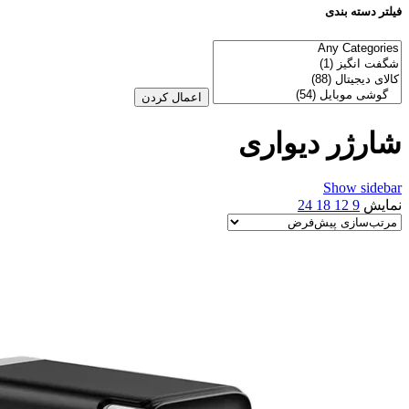
فیلتر دسته بندی
اعمال کردن
شارژر دیواری
Show sidebar
نمایش
9
12
18
24