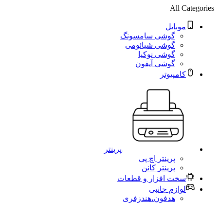
All Categories
موبایل
گوشی سامسونگ
گوشی شیائومی
گوشی نوکیا
گوشی آیفون
کامپیوتر
پرینتر
پرینتر اچ پی
پرینتر کانن
سخت افزار و قطعات
لوازم جانبی
هدفون،هندزفری