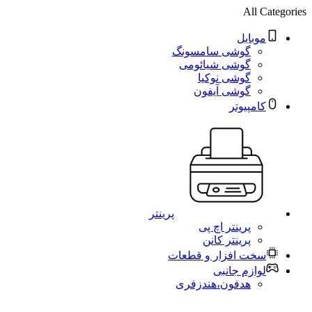
All Categories
موبایل
گوشی سامسونگ
گوشی شیائومی
گوشی نوکیا
گوشی آیفون
کامپیوتر
پرینتر
پرینتر اچ پی
پرینتر کانن
سخت افزار و قطعات
لوازم جانبی
هدفون،هندزفری