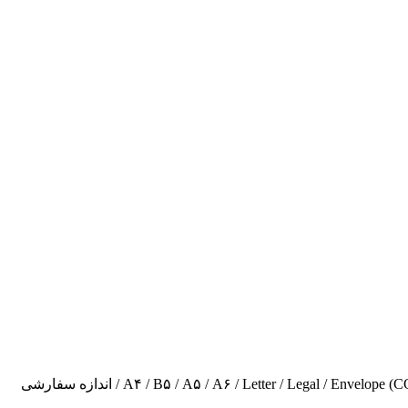
A۴ / B۵ / A۵ / A۶ / Letter / Legal / En) / اندازه سفارشی