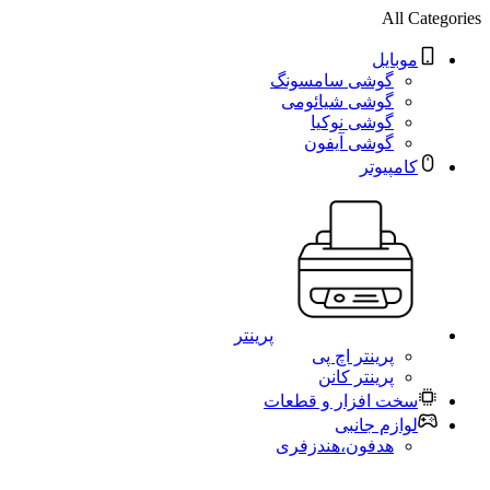
All Categories
موبایل
گوشی سامسونگ
گوشی شیائومی
گوشی نوکیا
گوشی آیفون
کامپیوتر
پرینتر
پرینتر اچ پی
پرینتر کانن
سخت افزار و قطعات
لوازم جانبی
هدفون،هندزفری