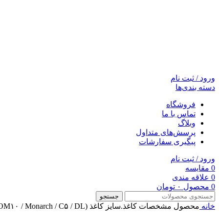
ورود / ثبت نام
دسته بندی‌ها
فروشگاه
تماس با ما
وبلاگ
پرسش‌های متداول
پیگیری سفارشات
ورود / ثبت نام
0
مقایسه
0
علاقه مندی
0
محصول
۰
تومان
جستجو
خانه
محصول مشخصات کاغذ.سایز کاغذ
velope (COM۱۰ / Monarch / C۵ / DL