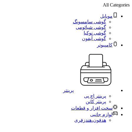
All Categories
موبایل
گوشی سامسونگ
گوشی شیائومی
گوشی نوکیا
گوشی آیفون
کامپیوتر
پرینتر
پرینتر اچ پی
پرینتر کانن
سخت افزار و قطعات
لوازم جانبی
هدفون،هندزفری