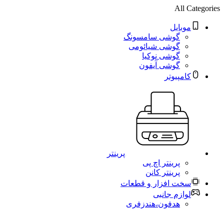
All Categories
موبایل
گوشی سامسونگ
گوشی شیائومی
گوشی نوکیا
گوشی آیفون
کامپیوتر
پرینتر
پرینتر اچ پی
پرینتر کانن
سخت افزار و قطعات
لوازم جانبی
هدفون،هندزفری