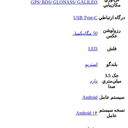
GPS/ BDS/ GLONASS/ GALILEO
مکان‌يابي
درگاه ارتباطي
USB Type-C
رزولوشن
50 مگاپیکسل
عکس
فلش
LED
بلندگو
استريو
جک 3.5
ميلي‌متري
دارد
صدا
سيستم عامل
Android
نسخه سيستم
Android ۱۴
عامل