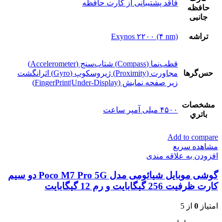
فاقد پشتیبانی از کارت حافظه
حافظه
جانبی
تراشه
Exynos ۲۲۰۰ (۴ nm)
قطب‌نما (Compass) شتاب‌سنج (Accelerometer)
حس‌گرها
مجاورت (Proximity) ژیروسکوپ (Gyro) اثرانگشت
زیر صفحه نمایش (FingerPrint|Under-Display)
مشخصات
۴۵۰۰ میلی آمپر ساعت
باتري
Add to compare
مشاهده سریع
افزودن به علاقه مندی
گوشی موبایل شیائومی مدل Poco M7 Pro 5G دو سیم
کارت ظرفیت 256 گیگابایت و رم 12 گیگابایت
امتیاز
0
از 5