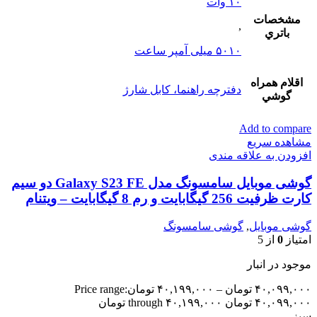
۱۰ وات
مشخصات
,
باتري
۵۰۱۰ میلی آمپر ساعت
اقلام همراه
دفترچه راهنما، کابل شارژ
گوشي
Add to compare
مشاهده سریع
افزودن به علاقه مندی
گوشی موبایل سامسونگ مدل Galaxy S23 FE دو سیم
کارت ظرفیت 256 گیگابایت و رم 8 گیگابایت – ویتنام
گوشی موبایل
,
گوشی سامسونگ
امتیاز
0
از 5
موجود در انبار
۴۰,۰۹۹,۰۰۰
تومان
–
۴۰,۱۹۹,۰۰۰
تومان
Price range:
۴۰,۰۹۹,۰۰۰ تومان through ۴۰,۱۹۹,۰۰۰ تومان
سبز