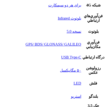
شبکه 4G
برای هر دو سیمکارت
فن‌آوري‌هاي
بلوتوث Infrared
ارتباطي
بلوتوث
نسخه‌ 5.0
فن‌آوري
GPS/ BDS/ GLONASS/ GALILEO
مکان‌يابي
درگاه ارتباطي
USB Type-C
رزولوشن
۵۰ مگاپیکسل
عکس
فلش
LED
بلندگو
استريو
جک 3.5