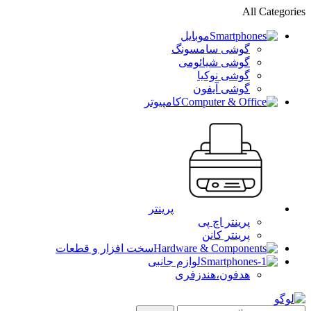
All Categories
موبایل
گوشی سامسونگ
گوشی شیائومی
گوشی نوکیا
گوشی آیفون
کامپیوتر
پرینتر
پرینتر اچ پی
پرینتر کانن
سخت افزار و قطعات
لوازم جانبی
هدفون،هندزفری