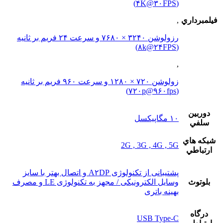
(۴K@۳۰FPS)
فيلمبرداري
,
رزولوشن ۳۲۴۰ × ۷۶۸۰ و سرعت ۲۴ فریم بر ثانیه
(۸k@۲۴FPS)
,
زولوشن ۷۲۰ × ۱۲۸۰ و سرعت ۹۶۰ فریم بر ثانیه
(۷۲۰p@۹۶۰fps)
دوربين
۱۰ مگاپیکسل
سلفي
شبکه هاي
2G , 3G , 4G , 5G
ارتباطي
پشتیبانی از تکنولوژی A۲DP و اتصال بهتر با سایز
بلوتوث
وسایل الکترونیکی / مجهز به تکنولوژی LE و مصرف
بهینه باتری
درگاه
USB Type-C