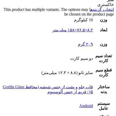
خاکستری
انتخاب گزینه‌ها
This product has multiple variants. The options may
be chosen on the product page
وزن
10 کیلوگرم
ابعاد
۸.۲×۷۶.۵×۱۵۸ میلی‌متر
وزن
۲۰۹ گرم
تعداد سيم
دو سيم کارت
کارت
قطع سيم
سایز نانو (۸.۸ × ۱۲.۳ میلی‌متر)
کارت
ساختار
قاب جلو و پشت از جنس شیشه (محافظ Gorilla Glass
بدنه
۵) / فریم از جنس آلومینیوم
سيستم
Android
عامل
نسخه