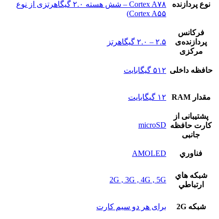
نوع پردازنده
Cortex A۷۸ – شش هسته ۲.۰ گیگاهرتزی از نوع
Cortex A۵۵)
فرکانس
پردازنده‌ی
۲.۵ – ۲.۰ گیگاهرتز
مرکزی
حافظه داخلی
۵۱۲ گیگابایت
مقدار RAM
۱۲ گیگابایت
پشتيبانی از
microSD
کارت حافظه
جانبی
فناوري
AMOLED
شبکه هاي
2G , 3G , 4G , 5G
ارتباطي
شبکه 2G
برای هر دو سیم کارت