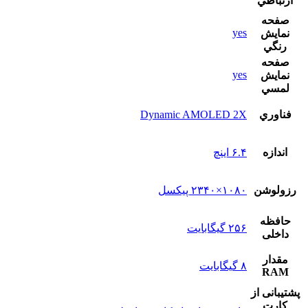
ارتباطي
صفحه
yes
نمايش
رنگي
صفحه
yes
نمايش
لمسي
فناوري
Dynamic AMOLED 2X
اندازه
۶.۴ اینچ
رزولوشن
۱۰۸۰×۲۳۴۰ پیکسل
حافظه
۲۵۶ گیگابایت
داخلی
مقدار
۸ گیگابایت
RAM
پشتيبانی از
کارت