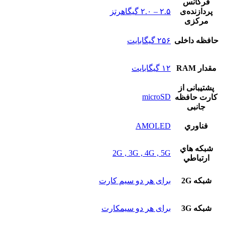
فرکانس
پردازنده‌ی
۲.۵ – ۲.۰ گیگاهرتز
مرکزی
حافظه داخلی
۲۵۶ گیگابایت
مقدار RAM
۱۲ گیگابایت
پشتيبانی از
microSD
کارت حافظه
جانبی
فناوري
AMOLED
شبکه هاي
2G , 3G , 4G , 5G
ارتباطي
شبکه 2G
برای هر دو سیم کارت
شبکه 3G
برای هر دو سیمکارت