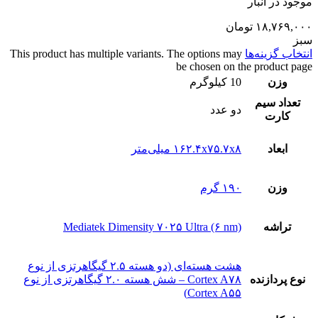
موجود در انبار
۱۸,۷۶۹,۰۰۰
تومان
سبز
انتخاب گزینه‌ها
This product has multiple variants. The options may
be chosen on the product page
وزن
10 کیلوگرم
تعداد سيم
دو عدد
کارت
ابعاد
۱۶۲.۴x۷۵.۷x۸ میلی‌متر
وزن
۱۹۰ گرم
تراشه
Mediatek Dimensity ۷۰۲۵ Ultra (۶ nm)
هشت هسته‌ای (دو هسته ۲.۵ گیگاهرتزی از نوع
نوع پردازنده
Cortex A۷۸ – شش هسته ۲.۰ گیگاهرتزی از نوع
Cortex A۵۵)