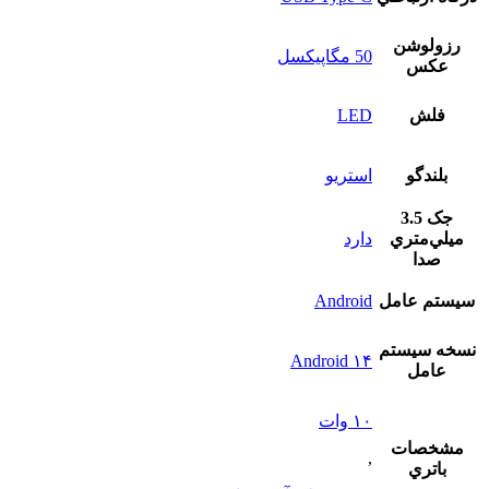
رزولوشن
50 مگاپیکسل
عکس
فلش
LED
بلندگو
استريو
جک 3.5
ميلي‌متري
دارد
صدا
سيستم عامل
Android
نسخه سيستم
Android ۱۴
عامل
۱۰ وات
مشخصات
,
باتري