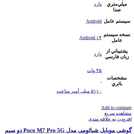
ميلي‌متري
دارد
صدا
سيستم عامل
Android
نسخه سيستم
Android ۱۴
عامل
پشتيباني از
دارد
زبان فارسي
۴۵ وات
مشخصات
,
باتري
۵۱۱۰ میلی آمپر ساعت
Add to compare
مشاهده سریع
افزودن به علاقه مندی
گوشی موبایل شیائومی مدل Poco M7 Pro 5G دو سیم