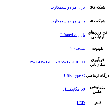
شبکه 3G
برای هر دو سیمکارت
شبکه 4G
برای هر دو سیمکارت
فن‌آوري‌هاي
بلوتوث Infrared
ارتباطي
بلوتوث
نسخه‌ 5.0
فن‌آوري
GPS/ BDS/ GLONASS/ GALILEO
مکان‌يابي
درگاه ارتباطي
USB Type-C
رزولوشن
50 مگاپیکسل
عکس
فلش
LED