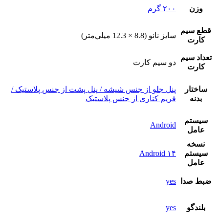
وزن
۲۰۰ گرم
قطع سيم
سايز نانو (8.8 × 12.3 ميلي‌متر)
کارت
تعداد سيم
دو سيم کارت
کارت
ساختار
پنل جلو از جنس شیشه / پنل پشت از جنس پلاستیک /
بدنه
فریم کناری از جنس پلاستیک
سيستم
Android
عامل
نسخه
سيستم
Android ۱۴
عامل
ضبط صدا
yes
بلندگو
yes