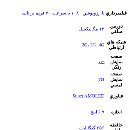
فيلمبرداري
با رزولوشن ۱۰۸۰ با سرعت ۳۰ فریم بر ثانیه
دوربين
۱۳ مگاپیکسل
سلفي
شبکه هاي
2G، 3G، 4G
ارتباطي
صفحه
yes
نمايش
رنگي
صفحه
yes
نمايش
لمسي
فناوري
Super AMOLED
اندازه
۶.۷ اینچ
حافظه
۲۵۶ گیگابایت