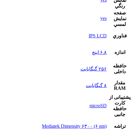
نمايش
رنگي
صفحه
yes
نمايش
لمسي
فناوري
IPS LCD
اندازه
۶.۸ اینچ
حافظه
۲۵۶ گیگابایت
داخلی
مقدار
۸ گیگابایت
RAM
پشتيبانی از
کارت
microSD
حافظه
جانبی
تراشه
Mediatek Dimensity ۶۳۰۰ (۶ nm)