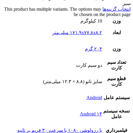
سبز
انتخاب گزینه‌ها
This product has multiple variants. The options may
be chosen on the product page
وزن
10 کیلوگرم
ابعاد
۱۷۱.۹x۷۷.۸x۸.۲ میلی‌متر
وزن
۲۰۴ گرم
تعداد سيم
دو سيم کارت
کارت
قطع سيم
سایز نانو (۸.۸ × ۱۲.۳ میلی‌متر)
کارت
سيستم عامل
Android
نسخه سيستم
Android ۱۴
عامل
فيلمبرداري
با رزولوشن ۱۰۸۰ با سرعت ۳۰ فریم بر ثانیه