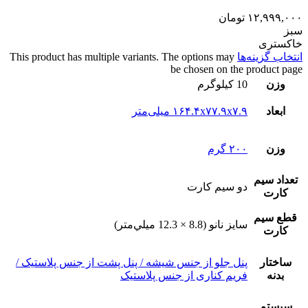
۱۲,۹۹۹,۰۰۰
تومان
سبز
خاکستری
انتخاب گزینه‌ها
This product has multiple variants. The options may
be chosen on the product page
وزن
10 کیلوگرم
ابعاد
۱۶۴.۴x۷۷.۹x۷.۹ میلی‌متر
وزن
۲۰۰ گرم
تعداد سيم
دو سيم کارت
کارت
قطع سيم
سايز نانو (8.8 × 12.3 ميلي‌متر)
کارت
ساختار
پنل جلو از جنس شیشه / پنل پشت از جنس پلاستیک /
بدنه
فریم کناری از جنس پلاستیک
سيستم