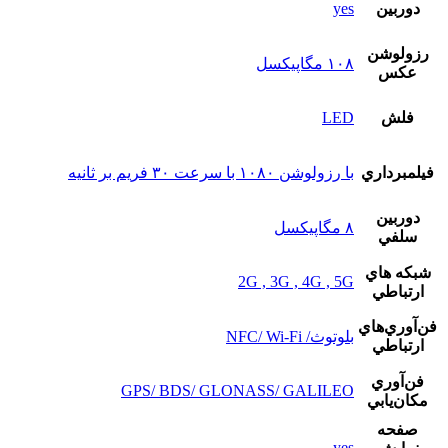
دوربين
yes
رزولوشن
۱۰۸ مگاپیکسل
عکس
فلش
LED
فيلمبرداري
با رزولوشن ۱۰۸۰ با سرعت ۳۰ فریم بر ثانیه
دوربين
۸ مگاپیکسل
سلفي
شبکه هاي
2G , 3G , 4G , 5G
ارتباطي
فن‌آوري‌هاي
بلوتوث/ NFC/ Wi-Fi
ارتباطي
فن‌آوري
GPS/ BDS/ GLONASS/ GALILEO
مکان‌يابي
صفحه
yes