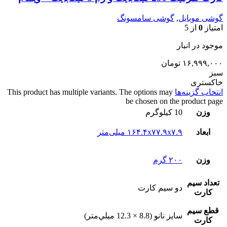
گوشی موبایل
,
گوشی سامسونگ
امتیاز
0
از 5
موجود در انبار
۱۶,۹۹۹,۰۰۰
تومان
سبز
خاکستری
انتخاب گزینه‌ها
This product has multiple variants. The options may
be chosen on the product page
وزن
10 کیلوگرم
ابعاد
۱۶۴.۴x۷۷.۹x۷.۹ میلی‌متر
وزن
۲۰۰ گرم
تعداد سيم
دو سيم کارت
کارت
قطع سيم
سايز نانو (8.8 × 12.3 ميلي‌متر)
کارت