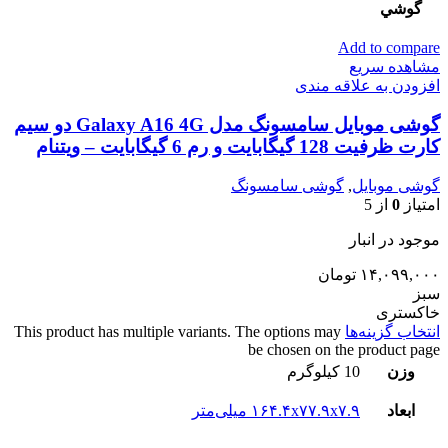
گوشي
Add to compare
مشاهده سریع
افزودن به علاقه مندی
گوشی موبایل سامسونگ مدل Galaxy A16 4G دو سیم
کارت ظرفیت 128 گیگابایت و رم 6 گیگابایت – ویتنام
گوشی موبایل
,
گوشی سامسونگ
امتیاز
0
از 5
موجود در انبار
۱۴,۰۹۹,۰۰۰
تومان
سبز
خاکستری
انتخاب گزینه‌ها
This product has multiple variants. The options may
be chosen on the product page
وزن
10 کیلوگرم
ابعاد
۱۶۴.۴x۷۷.۹x۷.۹ میلی‌متر