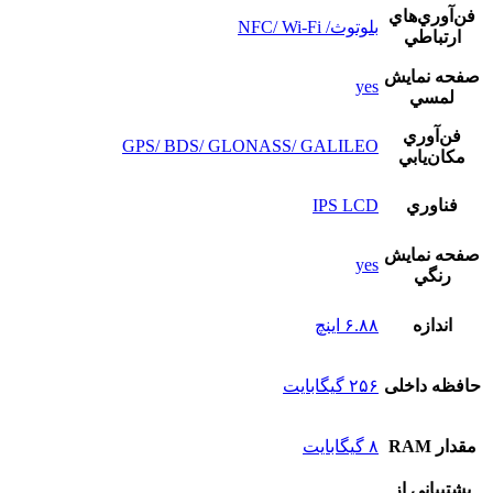
فن‌آوري‌هاي
بلوتوث/ NFC/ Wi-Fi
ارتباطي
صفحه نمايش
yes
لمسي
فن‌آوري
GPS/ BDS/ GLONASS/ GALILEO
مکان‌يابي
فناوري
IPS LCD
صفحه نمايش
yes
رنگي
اندازه
۶.۸۸ اینچ
حافظه داخلی
۲۵۶ گیگابایت
مقدار RAM
۸ گیگابایت
پشتيبانی از