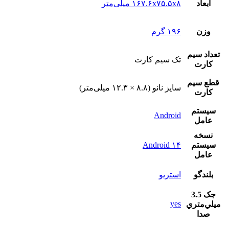
ابعاد
۱۶۷.۶x۷۵.۵x۸ میلی‌متر
وزن
۱۹۶ گرم
تعداد سيم
تک سيم کارت
کارت
قطع سيم
سایز نانو (۸.۸ × ۱۲.۳ میلی‌متر)
کارت
سيستم
Android
عامل
نسخه
سيستم
Android ۱۴
عامل
بلندگو
استريو
جک 3.5
yes
ميلي‌متري
صدا