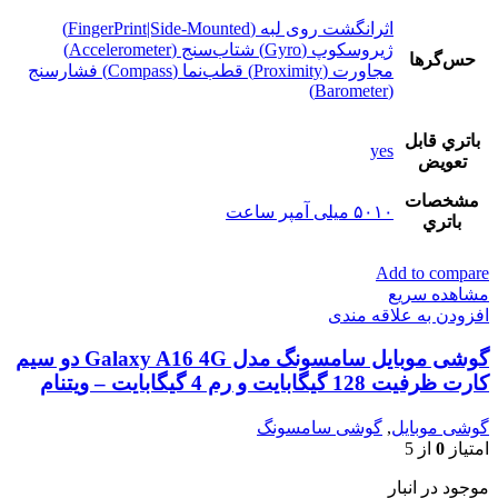
اثرانگشت روی لبه (FingerPrint|Side-Mounted)
ژیروسکوپ (Gyro) شتاب‌سنج (Accelerometer)
حس‌گرها
مجاورت (Proximity) قطب‌نما (Compass) فشارسنج
(Barometer)
باتري قابل
yes
تعويض
مشخصات
۵۰۱۰ میلی آمپر ساعت
باتري
Add to compare
مشاهده سریع
افزودن به علاقه مندی
گوشی موبایل سامسونگ مدل Galaxy A16 4G دو سیم
کارت ظرفیت 128 گیگابایت و رم 4 گیگابایت – ویتنام
گوشی موبایل
,
گوشی سامسونگ
امتیاز
0
از 5
موجود در انبار