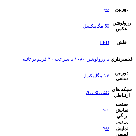
دوربين
yes
رزولوشن
50 مگاپیکسل
عکس
فلش
LED
فيلمبرداري
با رزولوشن ۱۰۸۰ با سرعت ۳۰ فریم بر ثانیه
دوربين
۱۳ مگاپیکسل
سلفي
شبکه هاي
2G، 3G، 4G
ارتباطي
صفحه
yes
نمايش
رنگي
صفحه
yes
نمايش
لمسي