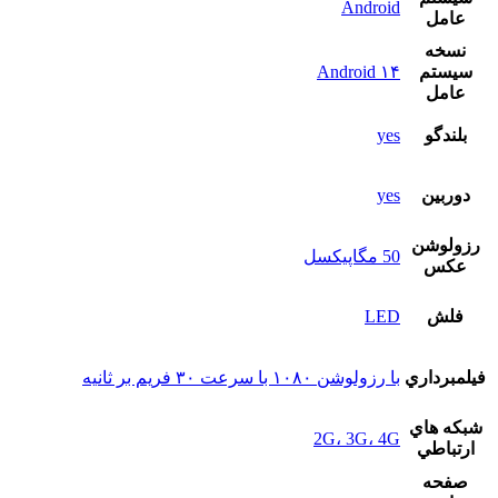
Android
عامل
نسخه
سيستم
Android ۱۴
عامل
بلندگو
yes
دوربين
yes
رزولوشن
50 مگاپیکسل
عکس
فلش
LED
فيلمبرداري
با رزولوشن ۱۰۸۰ با سرعت ۳۰ فریم بر ثانیه
شبکه هاي
2G، 3G، 4G
ارتباطي
صفحه