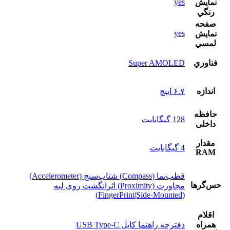
yes
نمايش
رنگي
صفحه
yes
نمايش
لمسي
فناوري
Super AMOLED
اندازه
۶.۷ اینچ
حافظه
128 گيگابايت
داخلی
مقدار
4 گيگابايت
RAM
قطب‌نما (Compass) شتاب‌سنج (Accelerometer)
حس‌گرها
مجاورت (Proximity) اثرانگشت روی لبه
(FingerPrint|Side-Mounted)
اقلام
همراه
دفترچه‌ راهنما کابل USB Type-C