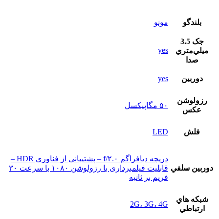
بلندگو
مونو
جک 3.5
yes
ميلي‌متري
صدا
دوربين
yes
رزولوشن
۵۰ مگاپیکسل
عکس
فلش
LED
دریچه دیافراگم f/۲.۰ – پشتیبانی از فناوری HDR –
دوربين سلفي
قابلیت فیلمبرداری با رزولوشن ۱۰۸۰ با سرعت ۳۰
فریم بر ثانیه
شبکه هاي
2G، 3G، 4G
ارتباطي