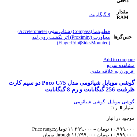
داخلی
مقدار
8 گیگابایت
RAM
قطب‌نما (Compass) شتاب‌سنج (Accelerometer)
حس‌گرها
مجاورت (Proximity) اثرانگشت روی لبه
(FingerPrint|Side-Mounted)
Add to compare
مشاهده سریع
افزودن به علاقه مندی
گوشی موبایل شیائومی مدل Poco C75 دو سیم کارت
ظرفیت 256 گیگابایت و رم 8 گیگابایت
گوشی موبایل
,
گوشی شیائومی
امتیاز
0
از 5
موجود در انبار
۱۰,۹۹۹,۰۰۰
تومان
–
۱۱,۲۹۹,۰۰۰
تومان
Price range:
۱۰,۹۹۹,۰۰۰ تومان through ۱۱,۲۹۹,۰۰۰ تومان