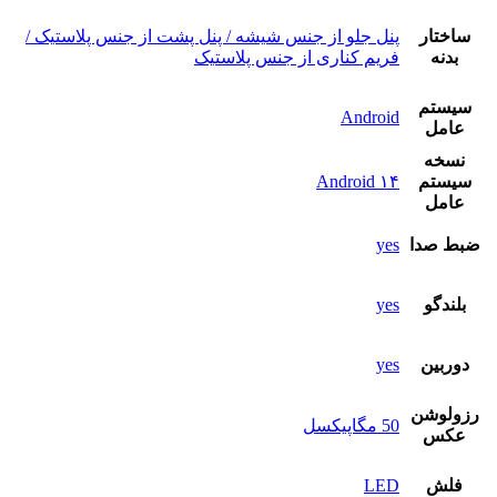
ساختار
پنل جلو از جنس شیشه / پنل پشت از جنس پلاستیک /
بدنه
فریم کناری از جنس پلاستیک
سيستم
Android
عامل
نسخه
سيستم
Android ۱۴
عامل
ضبط صدا
yes
بلندگو
yes
دوربين
yes
رزولوشن
50 مگاپیکسل
عکس
فلش
LED