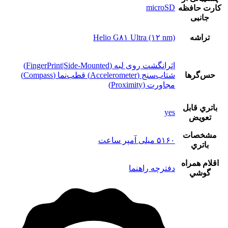
microSD
کارت حافظه
جانبی
تراشه
Helio G۸۱ Ultra (۱۲ nm)
اثرانگشت روی لبه (FingerPrint|Side-Mounted)
حس‌گرها
شتاب‌سنج (Accelerometer) قطب‌نما (Compass)
مجاورت (Proximity)
باتري قابل
yes
تعويض
مشخصات
۵۱۶۰ میلی آمپر ساعت
باتري
اقلام همراه
دفترچه‌ راهنما
گوشي