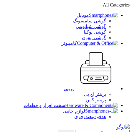
All Categories
موبایل
گوشی سامسونگ
گوشی شیائومی
گوشی نوکیا
گوشی آیفون
کامپیوتر
پرینتر
پرینتر اچ پی
پرینتر کانن
سخت افزار و قطعات
لوازم جانبی
هدفون،هندزفری