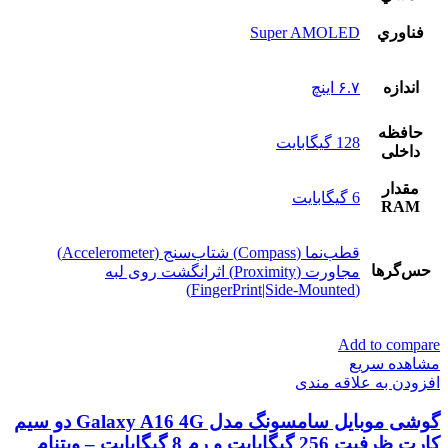
فناوري
Super AMOLED
اندازه
۶.۷ اینچ
حافظه
128 گيگابايت
داخلی
مقدار
6 گیگابایت
RAM
قطب‌نما (Compass) شتاب‌سنج (Accelerometer)
حس‌گرها
مجاورت (Proximity) اثرانگشت روی لبه
(FingerPrint|Side-Mounted)
Add to compare
مشاهده سریع
افزودن به علاقه مندی
گوشی موبایل سامسونگ مدل Galaxy A16 4G دو سیم
کارت ظرفیت 256 گیگابایت و رم 8 گیگابایت – ویتنام