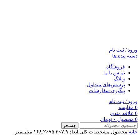
ورود / ثبت نام
دسته بندی‌ها
فروشگاه
تماس با ما
وبلاگ
پرسش‌های متداول
پیگیری سفارشات
ورود / ثبت نام
0
مقایسه
0
علاقه مندی
0
محصول
۰
تومان
جستجو
خانه
محصول مشخصات کلی.ابعاد
۷.۹×۷۵.۳×۱۶۸.۲ میلی‌متر