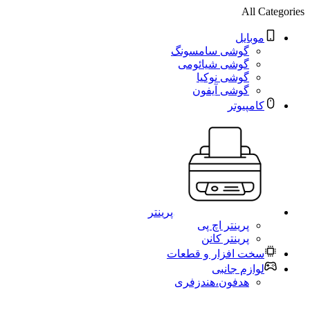
All Categories
موبایل
گوشی سامسونگ
گوشی شیائومی
گوشی نوکیا
گوشی آیفون
کامپیوتر
پرینتر
پرینتر اچ پی
پرینتر کانن
سخت افزار و قطعات
لوازم جانبی
هدفون،هندزفری