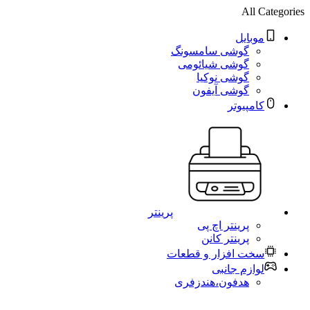
All Categories
موبایل
گوشی سامسونگ
گوشی شیائومی
گوشی نوکیا
گوشی آیفون
کامپیوتر
پرینتر
پرینتر اچ پی
پرینتر کانن
سخت افزار و قطعات
لوازم جانبی
هدفون،هندزفری