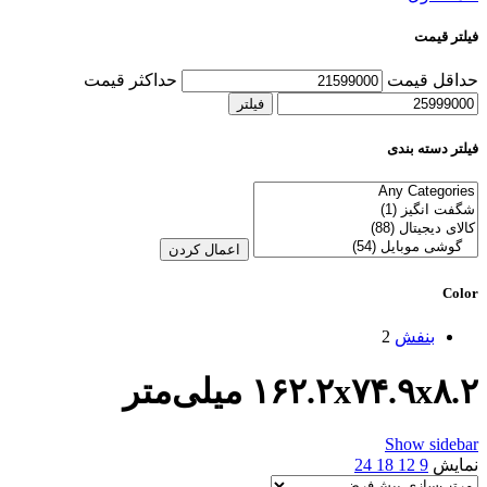
فیلتر قیمت
حداقل قیمت
حداکثر قیمت
فیلتر
فیلتر دسته بندی
اعمال کردن
Color
بنفش
2
۱۶۲.۲x۷۴.۹x۸.۲ میلی‌متر
Show sidebar
نمایش
9
12
18
24