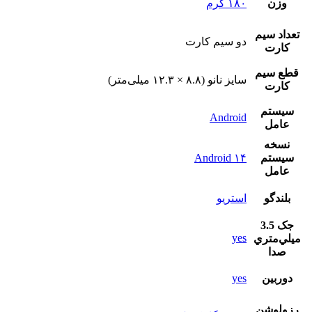
وزن
۱۸۰ گرم
تعداد سيم
دو سيم کارت
کارت
قطع سيم
سایز نانو (۸.۸ × ۱۲.۳ میلی‌متر)
کارت
سيستم
Android
عامل
نسخه
سيستم
Android ۱۴
عامل
بلندگو
استريو
جک 3.5
yes
ميلي‌متري
صدا
دوربين
yes
رزولوشن