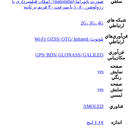
سلفي
صورت پانوراما (panorama) / امکان فیلمبرداری با
رزولوشن ۱۰۸۰ با سرعت ۳۰ فریم بر ثانیه
شبکه هاي
2G، 3G، 4G
ارتباطي
فن‌آوري‌هاي
بلوتوث/ Wi-Fi/ QZSS/ OTG/ Infrared
ارتباطي
فن‌آوري
GPS/ BDS/ GLONASS/ GALILEO
مکان‌يابي
صفحه
yes
نمايش
رنگي
صفحه
yes
نمايش
لمسي
فناوري
AMOLED
اندازه
۶.۶۷ اینچ