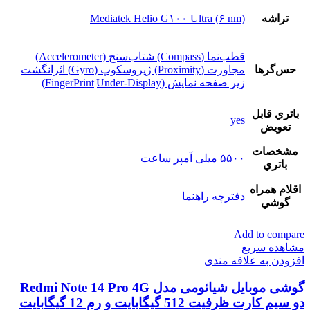
تراشه
Mediatek Helio G۱۰۰ Ultra (۶ nm)
قطب‌نما (Compass) شتاب‌سنج (Accelerometer)
حس‌گرها
مجاورت (Proximity) ژیروسکوپ (Gyro) اثرانگشت
زیر صفحه نمایش (FingerPrint|Under-Display)
باتري قابل
yes
تعويض
مشخصات
۵۵۰۰ میلی آمپر ساعت
باتري
اقلام همراه
دفترچه‌ راهنما
گوشي
Add to compare
مشاهده سریع
افزودن به علاقه مندی
گوشی موبایل شیائومی مدل Redmi Note 14 Pro 4G
دو سیم کارت ظرفیت 512 گیگابایت و رم 12 گیگابایت