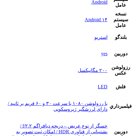
Android
عامل
نسخه
سيستم
Android ۱۴
عامل
بلندگو
استريو
دوربين
yes
رزولوشن
۲۰۰ مگاپیکسل
عکس
فلش
LED
با رزولوشن ۱۰۸۰ با سرعت ۳۰ و ۶۰ فریم بر ثانیه /
فيلمبرداري
دارای لرزشگیر ژیروسکوپی
حسگر از نوع عریض – دریچه دیافراگم f/۲.۲ /
دوربين
پشتیبانی از فناوری HDR / امکان ثبت تصویر به