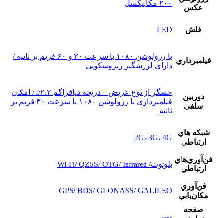
۲۰۰ مگاپیکسل
عکس
فلش
LED
با رزولوشن ۱۰۸۰ با سرعت ۳۰ و ۶۰ فریم بر ثانیه /
فيلمبرداري
دارای لرزشگیر ژیروسکوپی
حسگر از نوع عریض – دریچه دیافراگم f/۲.۲ / امکان
دوربين
فیلمبرداری با رزولوشن ۱۰۸۰ با سرعت ۳۰ فریم بر
سلفي
ثانیه
شبکه هاي
2G، 3G، 4G
ارتباطي
فن‌آوري‌هاي
بلوتوث/ Wi-Fi/ QZSS/ OTG/ Infrared
ارتباطي
فن‌آوري
GPS/ BDS/ GLONASS/ GALILEO
مکان‌يابي
صفحه