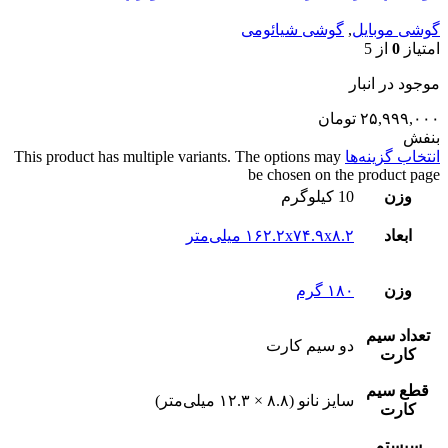
گوشی موبایل
,
گوشی شیائومی
امتیاز
0
از 5
موجود در انبار
۲۵,۹۹۹,۰۰۰
تومان
بنفش
انتخاب گزینه‌ها
This product has multiple variants. The options may
be chosen on the product page
وزن
10 کیلوگرم
ابعاد
۱۶۲.۲x۷۴.۹x۸.۲ میلی‌متر
وزن
۱۸۰ گرم
تعداد سيم
دو سيم کارت
کارت
قطع سيم
سایز نانو (۸.۸ × ۱۲.۳ میلی‌متر)
کارت
سيستم