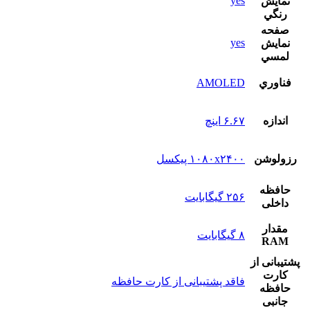
yes
نمايش
رنگي
صفحه
yes
نمايش
لمسي
فناوري
AMOLED
اندازه
۶.۶۷ اینچ
رزولوشن
۱۰۸۰x۲۴۰۰ پیکسل
حافظه
۲۵۶ گیگابایت
داخلی
مقدار
۸ گیگابایت
RAM
پشتيبانی از
کارت
فاقد پشتیبانی از کارت حافظه
حافظه
جانبی