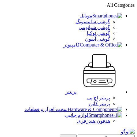
All Categories
موبایل
گوشی سامسونگ
گوشی شیائومی
گوشی نوکیا
گوشی آیفون
کامپیوتر
پرینتر
پرینتر اچ پی
پرینتر کانن
سخت افزار و قطعات
لوازم جانبی
هدفون،هندزفری