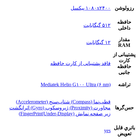
رزولوشن
۱۰۸۰x۲۴۰۰ پیکسل
حافظه
۵۱۲ گیگابایت
داخلی
مقدار
۱۲ گیگابایت
RAM
پشتيبانی از
کارت
فاقد پشتیبانی از کارت حافظه
حافظه
جانبی
تراشه
Mediatek Helio G۱۰۰ Ultra (۶ nm)
قطب‌نما (Compass) شتاب‌سنج (Accelerometer)
حس‌گرها
مجاورت (Proximity) ژیروسکوپ (Gyro) اثرانگشت
زیر صفحه نمایش (FingerPrint|Under-Display)
باتري قابل
yes
تعويض