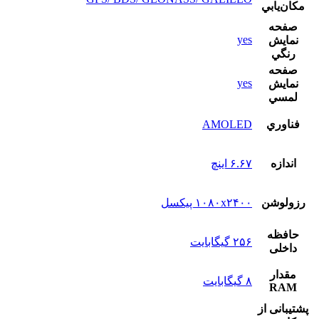
مکان‌يابي
صفحه
yes
نمايش
رنگي
صفحه
yes
نمايش
لمسي
فناوري
AMOLED
اندازه
۶.۶۷ اینچ
رزولوشن
۱۰۸۰x۲۴۰۰ پیکسل
حافظه
۲۵۶ گیگابایت
داخلی
مقدار
۸ گیگابایت
RAM
پشتيبانی از