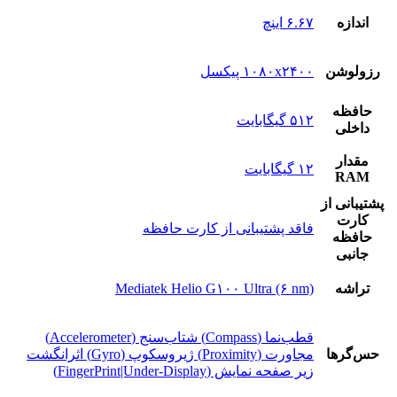
اندازه
۶.۶۷ اینچ
رزولوشن
۱۰۸۰x۲۴۰۰ پیکسل
حافظه
۵۱۲ گیگابایت
داخلی
مقدار
۱۲ گیگابایت
RAM
پشتيبانی از
کارت
فاقد پشتیبانی از کارت حافظه
حافظه
جانبی
تراشه
Mediatek Helio G۱۰۰ Ultra (۶ nm)
قطب‌نما (Compass) شتاب‌سنج (Accelerometer)
حس‌گرها
مجاورت (Proximity) ژیروسکوپ (Gyro) اثرانگشت
زیر صفحه نمایش (FingerPrint|Under-Display)