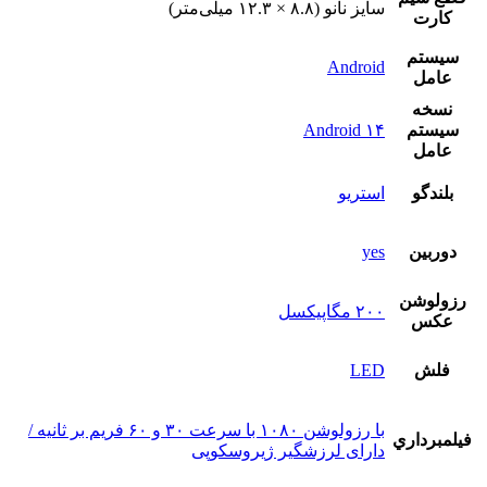
سایز نانو (۸.۸ × ۱۲.۳ میلی‌متر)
کارت
سيستم
Android
عامل
نسخه
سيستم
Android ۱۴
عامل
بلندگو
استريو
دوربين
yes
رزولوشن
۲۰۰ مگاپیکسل
عکس
فلش
LED
با رزولوشن ۱۰۸۰ با سرعت ۳۰ و ۶۰ فریم بر ثانیه /
فيلمبرداري
دارای لرزشگیر ژیروسکوپی