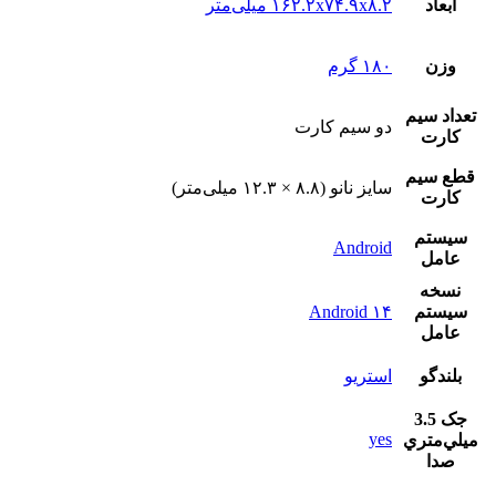
ابعاد
۱۶۲.۲x۷۴.۹x۸.۲ میلی‌متر
وزن
۱۸۰ گرم
تعداد سيم
دو سيم کارت
کارت
قطع سيم
سایز نانو (۸.۸ × ۱۲.۳ میلی‌متر)
کارت
سيستم
Android
عامل
نسخه
سيستم
Android ۱۴
عامل
بلندگو
استريو
جک 3.5
yes
ميلي‌متري
صدا