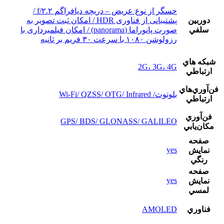
حسگر از نوع عریض – دریچه دیافراگم f/۲.۲ /
دوربين
پشتیبانی از فناوری HDR / امکان ثبت تصویر به
سلفي
صورت پانوراما (panorama) / امکان فیلمبرداری با
رزولوشن ۱۰۸۰ با سرعت ۳۰ فریم بر ثانیه
شبکه هاي
2G، 3G، 4G
ارتباطي
فن‌آوري‌هاي
بلوتوث/ Wi-Fi/ QZSS/ OTG/ Infrared
ارتباطي
فن‌آوري
GPS/ BDS/ GLONASS/ GALILEO
مکان‌يابي
صفحه
yes
نمايش
رنگي
صفحه
yes
نمايش
لمسي
فناوري
AMOLED