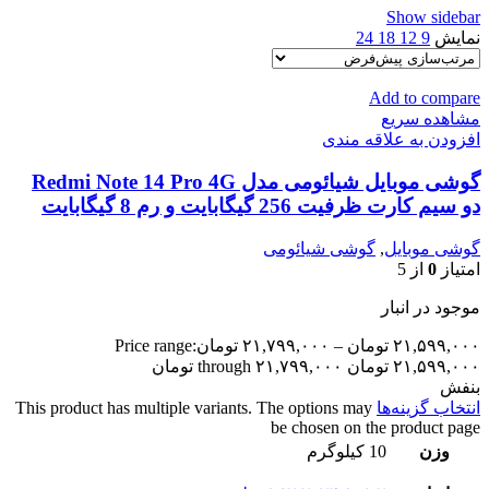
Show sidebar
نمایش
9
12
18
24
Add to compare
مشاهده سریع
افزودن به علاقه مندی
گوشی موبایل شیائومی مدل Redmi Note 14 Pro 4G
دو سیم کارت ظرفیت 256 گیگابایت و رم 8 گیگابایت
گوشی موبایل
,
گوشی شیائومی
امتیاز
0
از 5
موجود در انبار
۲۱,۵۹۹,۰۰۰
تومان
–
۲۱,۷۹۹,۰۰۰
تومان
Price range:
۲۱,۵۹۹,۰۰۰ تومان through ۲۱,۷۹۹,۰۰۰ تومان
بنفش
انتخاب گزینه‌ها
This product has multiple variants. The options may
be chosen on the product page
وزن
10 کیلوگرم