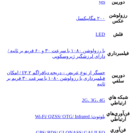
دوربين
yes
رزولوشن
۲۰۰ مگاپیکسل
عکس
فلش
LED
با رزولوشن ۱۰۸۰ با سرعت ۳۰ و ۶۰ فریم بر ثانیه /
فيلمبرداري
دارای لرزشگیر ژیروسکوپی
حسگر از نوع عریض – دریچه دیافراگم f/۲.۲ / امکان
دوربين
فیلمبرداری با رزولوشن ۱۰۸۰ با سرعت ۳۰ فریم بر
سلفي
ثانیه
شبکه هاي
2G، 3G، 4G
ارتباطي
فن‌آوري‌هاي
بلوتوث/ Wi-Fi/ QZSS/ OTG/ Infrared
ارتباطي
فن‌آوري
GPS/ BDS/ GLONASS/ GALILEO