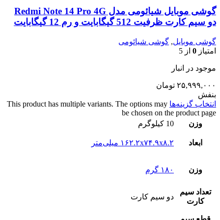
گوشی موبایل شیائومی مدل Redmi Note 14 Pro 4G
دو سیم کارت ظرفیت 512 گیگابایت و رم 12 گیگابایت
گوشی موبایل
,
گوشی شیائومی
امتیاز
0
از 5
موجود در انبار
۲۵,۹۹۹,۰۰۰
تومان
بنفش
انتخاب گزینه‌ها
This product has multiple variants. The options may
be chosen on the product page
وزن
10 کیلوگرم
ابعاد
۱۶۲.۲x۷۴.۹x۸.۲ میلی‌متر
وزن
۱۸۰ گرم
تعداد سيم
دو سيم کارت
کارت
قطع سيم