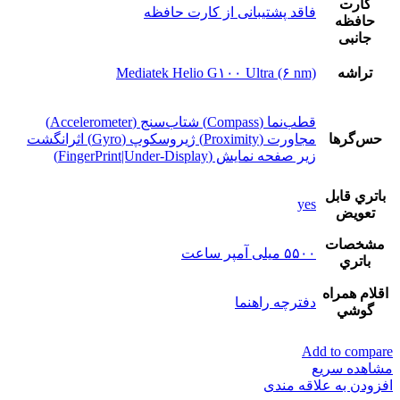
کارت
فاقد پشتیبانی از کارت حافظه
حافظه
جانبی
تراشه
Mediatek Helio G۱۰۰ Ultra (۶ nm)
قطب‌نما (Compass) شتاب‌سنج (Accelerometer)
حس‌گرها
مجاورت (Proximity) ژیروسکوپ (Gyro) اثرانگشت
زیر صفحه نمایش (FingerPrint|Under-Display)
باتري قابل
yes
تعويض
مشخصات
۵۵۰۰ میلی آمپر ساعت
باتري
اقلام همراه
دفترچه‌ راهنما
گوشي
Add to compare
مشاهده سریع
افزودن به علاقه مندی