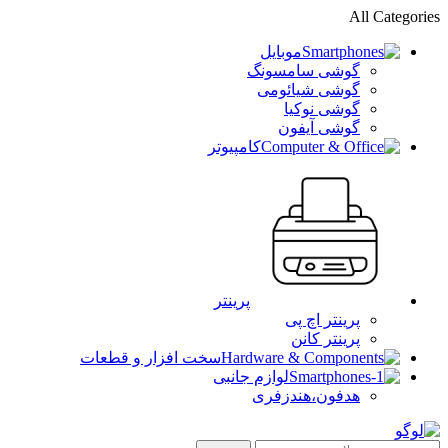
All Categories
موبایل
گوشی سامسونگ
گوشی شیائومی
گوشی نوکیا
گوشی آیفون
کامپیوتر
پرینتر
پرینتر اچ پی
پرینتر کانن
سخت افزار و قطعات
لوازم جانبی
هدفون،هندزفری