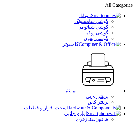
All Categories
موبایل
گوشی سامسونگ
گوشی شیائومی
گوشی نوکیا
گوشی آیفون
کامپیوتر
پرینتر
پرینتر اچ پی
پرینتر کانن
سخت افزار و قطعات
لوازم جانبی
هدفون،هندزفری