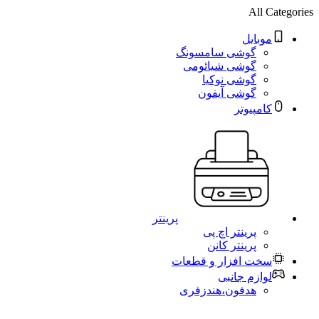
All Categories
موبایل
گوشی سامسونگ
گوشی شیائومی
گوشی نوکیا
گوشی آیفون
کامپیوتر
پرینتر
پرینتر اچ پی
پرینتر کانن
سخت افزار و قطعات
لوازم جانبی
هدفون،هندزفری