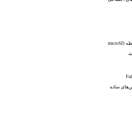
micr
ه
‌های ساده