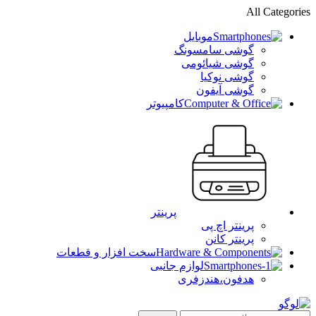
All Categories
موبایل
گوشی سامسونگ
گوشی شیائومی
گوشی نوکیا
گوشی آیفون
کامپیوتر
پرینتر
پرینتر اچ پی
پرینتر کانن
سخت افزار و قطعات
لوازم جانبی
هدفون،هندزفری