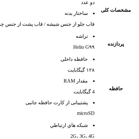
دو عدد
مشخصات کلی
ساختار بدنه
قاب جلو از جنس شیشه / قاب پشت از جنس چرم 
تراشه
پردازنده
Helio G۹۹
حافظه داخلی
۱۲۸ گیگابایت
مقدار RAM
حافظه
4 گيگابايت
پشتيبانی از کارت حافظه جانبی
microSD
شبکه هاي ارتباطي
2G، 3G، 4G