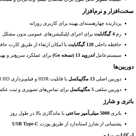
سخت‌افزار و نرم‌افزار
پردازنده چهارهسته‌ای بهینه برای کاربری روزانه
رم
4 گیگابایت
برای اجرای اپلیکیشن‌های عمومی بدون مشکل
حافظه داخلی
128 گیگابایت
با امکان ارتقاء از طریق کارت حافظه oSD
سیستم‌عامل
اندروید 13 (نسخه Go)
برای عملکرد سریع‌تر و بهین
دوربین‌ها
دوربین اصلی
13 مگاپیکسل
با قابلیت HDR و فیلم‌برداری Full HD
دوربین سلفی
5 مگاپیکسل
برای تماس‌های تصویری و ثبت عکس
باتری و شارژ
باتری
5000 میلی‌آمپر ساعتی
با ماندگاری بالا در طول روز
پشتیبانی از شارژ استاندارد از طریق پورت
USB Type-C
امکانات ویژه