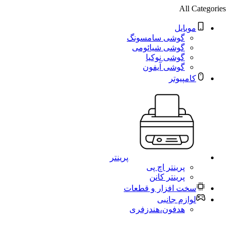
All Categories
موبایل
گوشی سامسونگ
گوشی شیائومی
گوشی نوکیا
گوشی آیفون
کامپیوتر
پرینتر
پرینتر اچ پی
پرینتر کانن
سخت افزار و قطعات
لوازم جانبی
هدفون،هندزفری