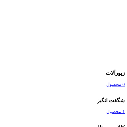
زیورآلات
0 محصول
شگفت انگیز
1 محصول