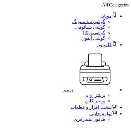
All Categories
موبایل
گوشی سامسونگ
گوشی شیائومی
گوشی نوکیا
گوشی آیفون
کامپیوتر
پرینتر
پرینتر اچ پی
پرینتر کانن
سخت افزار و قطعات
لوازم جانبی
هدفون،هندزفری