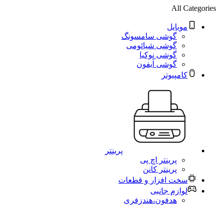
All Categories
موبایل
گوشی سامسونگ
گوشی شیائومی
گوشی نوکیا
گوشی آیفون
کامپیوتر
پرینتر
پرینتر اچ پی
پرینتر کانن
سخت افزار و قطعات
لوازم جانبی
هدفون،هندزفری