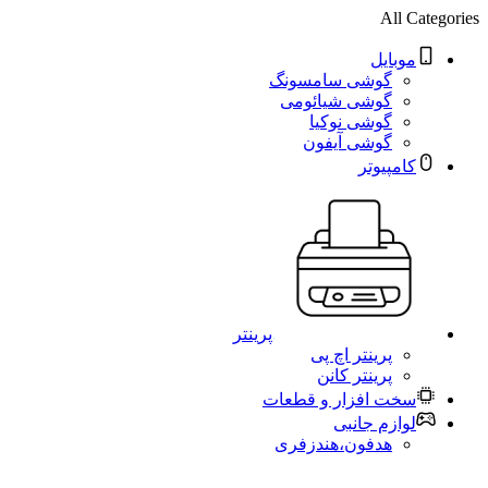
All Categories
موبایل
گوشی سامسونگ
گوشی شیائومی
گوشی نوکیا
گوشی آیفون
کامپیوتر
پرینتر
پرینتر اچ پی
پرینتر کانن
سخت افزار و قطعات
لوازم جانبی
هدفون،هندزفری