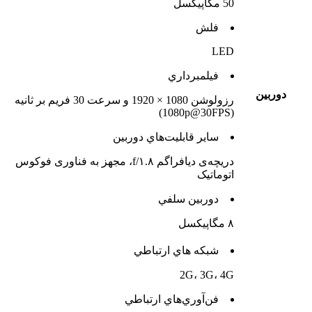
50 مگاپیکسل
فلش
LED
فيلمبرداري
دوربين
رزولوشن 1080 × 1920 و سرعت 30 فریم بر ثانیه
(1080p@30FPS)
ساير قابليت‌هاي دوربين
دریچه‌ی دیافراگم f/۱.۸، مجهز به فناوری فوکوس
اتوماتیک
دوربين سلفي
۸ مگاپیکسل
شبکه هاي ارتباطي
2G، 3G، 4G
فن‌آوري‌هاي ارتباطي