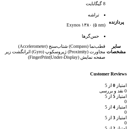
8 گیگابایت
تراشه
پردازنده
Exynos ۱۳۸۰ (۵ nm)
حس‌گرها
ساير
قطب‌نما (Compass) شتاب‌سنج (Accelerometer)
مشخصات
مجاورت (Proximity) ژیروسکوپ (Gyro) اثرانگشت زیر
صفحه نمایش (FingerPrint|Under-Display)
Customer Reviews
امتیاز
0
از 5
0 نقد و بررسی
امتیاز
5
از 5
0
امتیاز
4
از 5
0
امتیاز
3
از 5
0
امتیاز
2
از 5