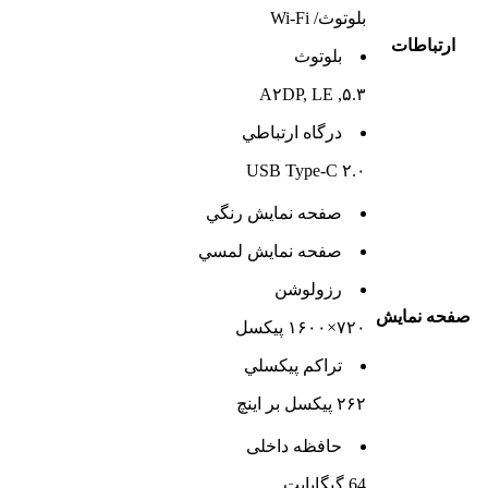
بلوتوث/ Wi-Fi
ارتباطات
بلوتوث
۵.۳, A۲DP, LE
درگاه ارتباطي
USB Type-C ۲.۰
صفحه نمايش رنگي
صفحه نمايش لمسي
رزولوشن
صفحه نمايش
۷۲۰×۱۶۰۰ پیکسل
تراکم پيکسلي
۲۶۲ پیکسل بر اینچ
حافظه داخلی
64 گيگابايت