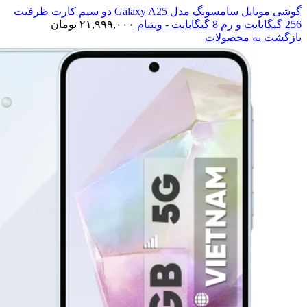
گوشی موبایل سامسونگ مدل Galaxy A25 دو سیم کارت ظرفیت
256 گیگابایت و رم 8 گیگابایت - ویتنام
۲۱,۹۹۹,۰۰۰
تومان
بازگشت به محصولات