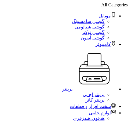
All Categories
موبایل
گوشی سامسونگ
گوشی شیائومی
گوشی نوکیا
گوشی آیفون
کامپیوتر
پرینتر
پرینتر اچ پی
پرینتر کانن
سخت افزار و قطعات
لوازم جانبی
هدفون،هندزفری