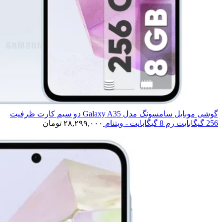
گوشی موبایل سامسونگ مدل Galaxy A35 دو سیم کارت ظرفیت
256 گیگابایت رم 8 گیگابایت - ویتنام
۲۸,۲۹۹,۰۰۰
تومان