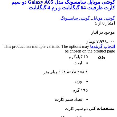
گوشی موبایل سامسونگ مدل Galaxy A05 دو سیم
کارت ظرفیت 64 گیگابایت و رم 4 گیگابایت
گوشی موبایل
,
گوشی سامسونگ
امتیاز
0
از 5
موجود در انبار
۷,۹۹۹,۰۰۰
تومان
انتخاب گزینه‌ها
This product has multiple variants. The options may
be chosen on the product page
وزن
10 کیلوگرم
ابعاد
۸.۸×۷۸.۲×۱۶۸.۸ میلی‌متر
وزن
۱۹۵ گرم
تعداد سيم کارت
مشخصات کلی
دو سيم کارت