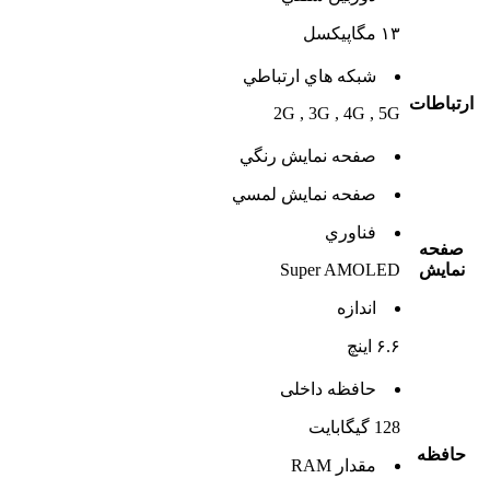
۱۳ مگاپیکسل
شبکه هاي ارتباطي
ارتباطات
2G , 3G , 4G , 5G
صفحه نمايش رنگي
صفحه نمايش لمسي
فناوري
صفحه
نمايش
Super AMOLED
اندازه
۶.۶ اینچ
حافظه داخلی
128 گيگابايت
حافظه
مقدار RAM