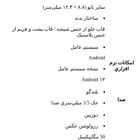
سایز نانو (۸.۸ × ۱۲.۳ میلی‌متر)
ساختار بدنه
قاب جلو از جنس شیشه / قاب پشت و فریم از
جنس پلاستیک
سيستم عامل
Android
امکانات نرم
افزاري
نسخه سيستم عامل
Android ۱۳
بلندگو
صدا
جک 3.5 ميلي‌متري صدا
دوربين
رزولوشن عکس
50 مگاپیکسل