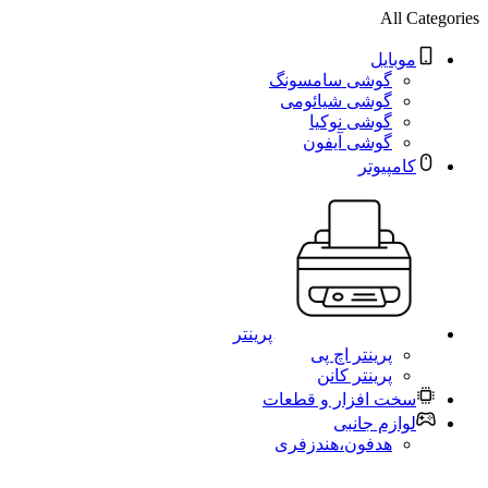
All Categories
موبایل
گوشی سامسونگ
گوشی شیائومی
گوشی نوکیا
گوشی آیفون
کامپیوتر
پرینتر
پرینتر اچ پی
پرینتر کانن
سخت افزار و قطعات
لوازم جانبی
هدفون،هندزفری