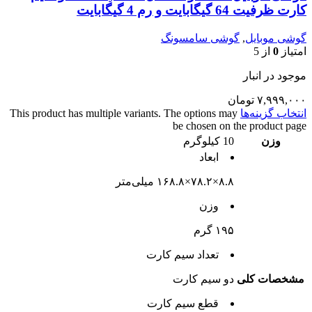
کارت ظرفیت 64 گیگابایت و رم 4 گیگابایت
گوشی موبایل
,
گوشی سامسونگ
امتیاز
0
از 5
موجود در انبار
۷,۹۹۹,۰۰۰
تومان
انتخاب گزینه‌ها
This product has multiple variants. The options may
be chosen on the product page
وزن
10 کیلوگرم
ابعاد
۸.۸×۷۸.۲×۱۶۸.۸ میلی‌متر
وزن
۱۹۵ گرم
تعداد سيم کارت
مشخصات کلی
دو سيم کارت
قطع سيم کارت