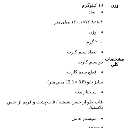
وزن
10 کیلوگرم
ابعاد
۸.۴×۷۶.۸×۱۶۰.۱ میلی‌متر
وزن
۲۰۰ گرم
تعداد سيم کارت
مشخصات
دو سيم کارت
کلی
قطع سيم کارت
سايز نانو (8.8 × 12.3 ميلي‌متر)
ساختار بدنه
قاب جلو از جنس شیشه / قاب پشت و فریم از جنس
پلاستیک
سيستم عامل