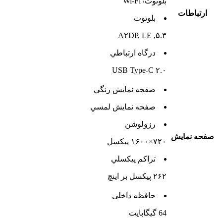
بلوتوث/ Wi-Fi
ارتباطات
بلوتوث
۵.۳, A۲DP, LE
درگاه ارتباطي
USB Type-C ۲.۰
صفحه نمايش رنگي
صفحه نمايش لمسي
رزولوشن
صفحه نمايش
۷۲۰×۱۶۰۰ پیکسل
تراکم پيکسلي
۲۶۲ پیکسل بر اینچ
حافظه داخلی
64 گيگابايت