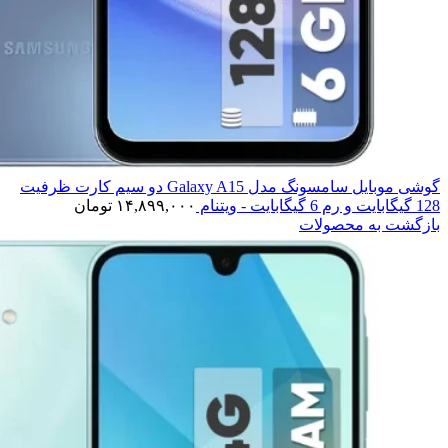
گوشی موبایل سامسونگ مدل Galaxy A15 دو سیم کارت ظرفیت
128 گیگابایت و رم 6 گیگابایت - ویتنام
۱۴,۸۹۹,۰۰۰
تومان
بازگشت به محصولات