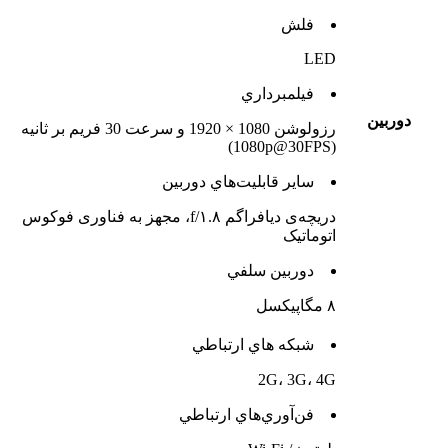
فلش
LED
فيلمبرداري
دوربين
رزولوشن 1080 × 1920 و سرعت 30 فریم بر ثانیه
(1080p@30FPS)
ساير قابليت‌هاي دوربين
دریچه‌ی دیافراگم f/۱.۸، مجهز به فناوری فوکوس
اتوماتیک
دوربين سلفي
۸ مگاپیکسل
شبکه هاي ارتباطي
2G، 3G، 4G
فن‌آوري‌هاي ارتباطي