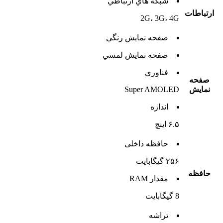
شبکه هاي ارتباطي
ارتباطات
2G، 3G، 4G
صفحه نمايش رنگي
صفحه نمايش لمسي
فناوري
صفحه
نمايش
Super AMOLED
اندازه
۶.۵ اینچ
حافظه داخلی
۲۵۶ گیگابایت
حافظه
مقدار RAM
8 گیگابایت
تراشه